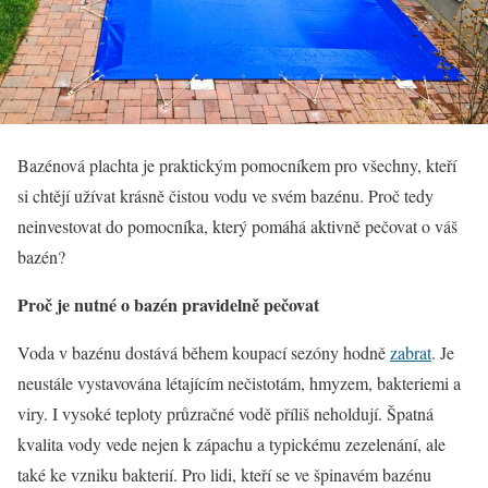
Bazénová plachta je praktickým pomocníkem pro všechny, kteří
si chtějí užívat krásně čistou vodu ve svém bazénu. Proč tedy
neinvestovat do pomocníka, který pomáhá aktivně pečovat o váš
bazén?
Proč je nutné o bazén pravidelně pečovat
Voda v bazénu dostává během koupací sezóny hodně
zabrat
. Je
neustále vystavována létajícím nečistotám, hmyzem, bakteriemi a
viry. I vysoké teploty průzračné vodě příliš neholdují. Špatná
kvalita vody vede nejen k zápachu a typickému zezelenání, ale
také ke vzniku bakterií. Pro lidi, kteří se ve špinavém bazénu