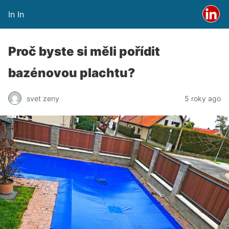
In In
Proč byste si měli pořídit
bazénovou plachtu?
svet zeny
5 roky ago