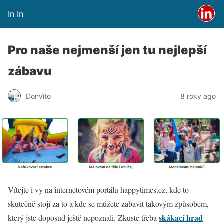
In In
Pro naše nejmenší jen tu nejlepší
zábavu
DonVito
8 roky ago
Vítejte i vy na internetovém portálu happytimes.cz, kde to
skutečně stojí za to a kde se můžete zabavit takovým způsobem,
skákací hrad
který jste doposud ještě nepoznali. Zkuste třeba