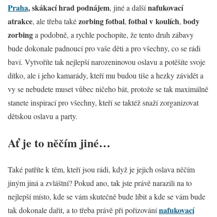
Praha
, skákací hrad podnájem
nafukovací
, jiné a další
atrakce
zorbing fotbal
fotbal v koulích
body
, ale třeba také
,
,
zorbing
a podobně, a rychle pochopíte, že tento druh zábavy
bude dokonale padnoucí pro vaše děti a pro všechny, co se rádi
baví. Vytvoříte tak nejlepší narozeninovou oslavu a potěšíte svoje
dítko, ale i jeho kamarády, kteří mu budou tiše a hezky závidět a
vy se nebudete muset vůbec ničeho bát, protože se tak maximálně
stanete inspirací pro všechny, kteří se taktéž snaží zorganizovat
dětskou oslavu a party.
Ať je to něčím jiné…
Také patříte k těm, kteří jsou rádi, když je jejich oslava něčím
jiným jiná a zvláštní? Pokud ano, tak jste právě narazili na to
nejlepší místo, kde se vám skutečně bude líbit a kde se vám bude
nafukovací
tak dokonale dařit, a to třeba právě při pořizování