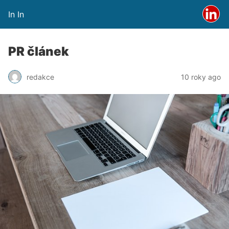
In In
PR článek
redakce
10 roky ago