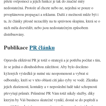
píšete svépomocí a jejich funkce je tak do značné míry
nedostatečná. Protože ať chcete nebo ne, nejedná se pouze o
prvoplánovou propagaci a reklamu. Další z možností může být i
ta, že články přesně nezacílily na tu správnou skupinu, která se o
nich měla dozvědět, nebo jsou nedostatečným způsobem
distribuovány.
Publikace
PR článku
Opravdu efektivní PR je totiž o strategii a je potřeba počítat s tím,
že se jedná o dlouhodobou záležitost. Aby bylo docíleno
kýžených výsledků je nutné nic neopomenout a vybrat si
odborníky, kteří se v této oblasti cítí jako ryby ve vodě. Zkrátka
jejich zkušenosti, kontakty a v neposlední řadě také schopnosti
převyšují průměr. Průměrné PR Vám totiž nikdy služby, díky
kterým by Váš business skutečně vynikl, dostal se do popředí a