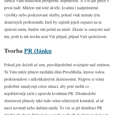
zaručil Vám skutečnou prosperitu, nepřinesou. A o to jde přece v
první řadě. Můžete mít totiž skvělé, kvalitní i nadprůměrné
výrobky nebo poskytované služby, pokud však nemáte tým
skutečných profesionálů, kteří by zajistili jejich expanzi na ta
správná místa, budete stát pořád na místě. Zkuste se zamyslet nad
tím, jestli to tak trochu není Váš případ, případ Vaší společnosti.
Tvorba
PR článku
Pokud jste dočetli až sem, pravděpodobně uvažujete nad změnou.
Tu Vám může přinést mediální dům PressMedia, kterou vedou
profesionálové s několikaletými zkušenostmi. Nejprve si velmi
podrobně zanalyzují celou situaci, aby poté mohli co
nejefektivněji začít s opravdu kvalitním PR. Dlouhodobé
zkušenosti přinesly také řadu velmi užitečných kontaktů, ať už
mezi novináři nebo dalšími médii. To vše se při distribuci PR
článků zhodnotí. Pokud jste se tedy rozhodli do Vaší společnosti