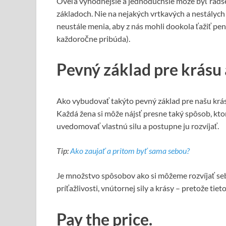
Oveľa výhodnejšie a jednoduchšie môže byť radšej
základoch. Nie na nejakých vrtkavých a nestály
neustále menia, aby z nás mohli dookola ťažiť pe
každoročne pribúda).
Pevný základ pre krásu a
Ako vybudovať takýto pevný základ pre našu krásu
Každá žena si môže nájsť presne taký spôsob, ktorý
uvedomovať vlastnú silu a postupne ju rozvíjať.
Tip:
Ako zaujať a pritom byť sama sebou?
Je množstvo spôsobov ako si môžeme rozvíjať seb
príťažlivosti, vnútornej sily a krásy – pretože tiet
Pay the price.