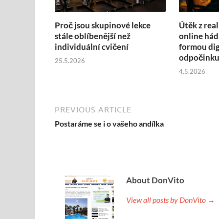
Proč jsou skupinové lekce
Útěk z real
stále oblíbenější než
online hád
individuální cvičení
formou dig
odpočink
25.5.2026
4.5.2026
PREVIOUS ARTICLE
Postaráme se i o vašeho andílka
About DonVito
View all posts by DonVito →