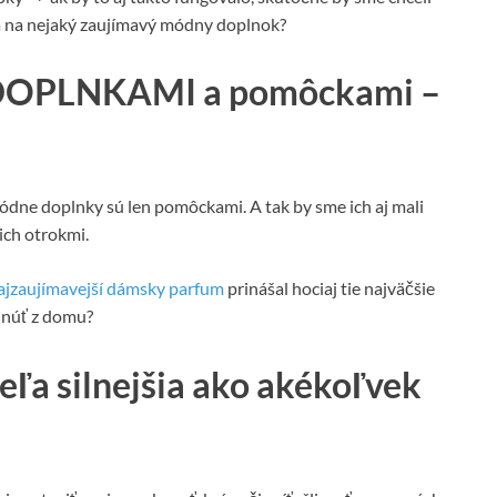
na na nejaký zaujímavý módny doplnok?
 DOPLNKAMI a pomôckami –
ódne doplnky sú len pomôckami. A tak by sme ich aj mali
ich otrokmi.
ajzaujímavejší dámsky parfum
prinášal hociaj tie najväčšie
hnúť z domu?
veľa silnejšia ako akékoľvek