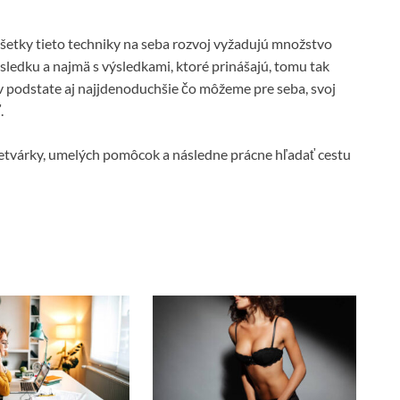
všetky tieto techniky na seba rozvoj vyžadujú množstvo
sledku a najmä s výsledkami, ktoré prinášajú, tomu tak
 a v podstate aj najjdenoduchšie čo môžeme pre seba, svoj
.
 pretvárky, umelých pomôcok a následne prácne hľadať cestu