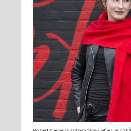
No nestihneme sa nad tým zamyslieť aj viac do hĺb