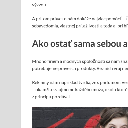
výzvou.
A pritom práve to nám dokáže najviac pomôcť – či 
sebavedomia, vlastnej príťažlivosti a teda aj pri 
Ako ostať sama sebou a 
Mnoho firiem a módnych spoločností sa nám snaží 
potrebujeme práve ich produkty. Bez nich vraj n
Reklamy nám napríklad tvrdia, že s parfumom Ver
– okamžite zaujmeme každého muža, okolo ktoré
z princípu pozdávať.