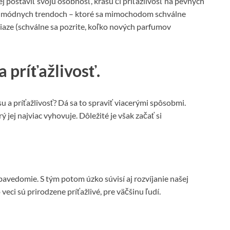
 postaviť svoju osobnosť, krásu či príťažlivosť na pevných
ch módnych trendoch – ktoré sa mimochodom schválne
niaze (schválne sa pozrite, koľko nových parfumov
 príťažlivosť.
 a príťažlivosť? Dá sa to spraviť viacerými spôsobmi.
 jej najviac vyhovuje. Dôležité je však začať si
avedomie. S tým potom úzko súvisí aj rozvíjanie našej
o veci sú prirodzene príťažlivé, pre väčšinu ľudí.