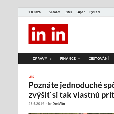
7.8.2026
Seznam
Extra
Super
Bydlení
In In
Magazín životního stylu.
ZPRÁVY
FINANCE
CESTOVÁNÍ
LIFE
Poznáte jednoduché sp
zvýšiť si tak vlastnú pr
25.6.2019
-
by
DonVito