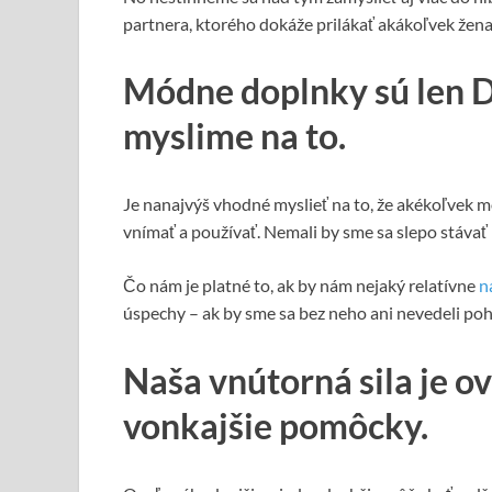
partnera, ktorého dokáže prilákať akákoľvek že
Módne doplnky sú len
myslime na to.
Je nanajvýš vhodné myslieť na to, že akékoľvek m
vnímať a používať. Nemali by sme sa slepo stávať 
Čo nám je platné to, ak by nám nejaký relatívne
n
úspechy – ak by sme sa bez neho ani nevedeli po
Naša vnútorná sila je o
vonkajšie pomôcky.