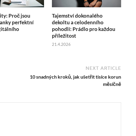
ity: Proč jsou
Tajemství dokonalého
anky perfektní
dekoltu a celodenního
itálního
pohodlí: Prádlo pro každou
u
příležitost
21.4.2026
NEXT ARTICLE
10 snadných kroků, jak ušetřit tisíce korun
měsíčně