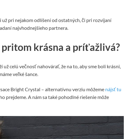
už pri nejakom odlíšení od ostatných, či pri rozvíjaní
hľadaní najvhodnejšieho partnera.
pritom krásna a príťažlivá?
už celú večnosť nahovárať, že na to, aby sme boli krásni,
emáme veľké šance.
sace Bright Crystal – alternatívnu verziu môžeme
nájsť tu
ho prejdeme. A nám sa také pohodlné riešenie môže