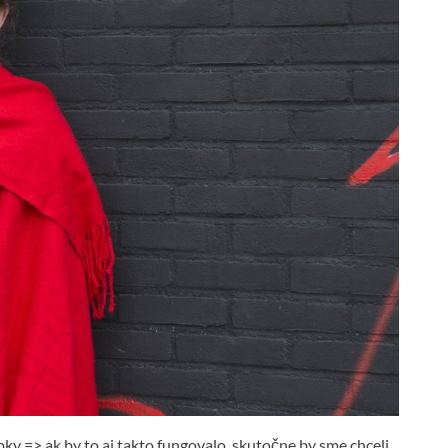
ky => ak by to aj takto fungovalo, skutočne by sme chceli