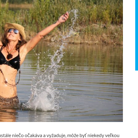
ustále niečo očakáva a vyžaduje, môže byť niekedy veľkou