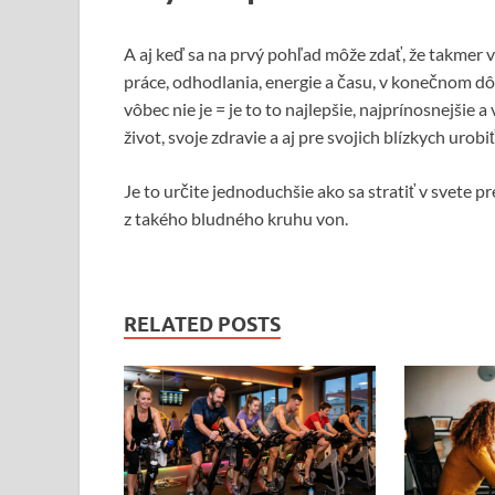
A aj keď sa na prvý pohľad môže zdať, že takmer 
práce, odhodlania, energie a času, v konečnom dô
vôbec nie je = je to to najlepšie, najprínosnejšie
život, svoje zdravie a aj pre svojich blízkych urobiť
Je to určite jednoduchšie ako sa stratiť v svete
z takého bludného kruhu von.
RELATED POSTS