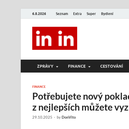
6.8.2026
Seznam
Extra
Super
Bydlení
In In
Magazín životního stylu.
ZPRÁVY
FINANCE
CESTOVÁNÍ
FINANCE
Potřebujete nový pokla
z nejlepších můžete v
29.10.2025
-
by
DonVito