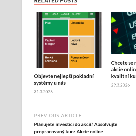
RELATED POSTS
Chcete se 
akcie onli
kvalitní ku
Objevte nejlepší pokladní
systémy u nás
29.3.2026
31.3.2026
PREVIOUS ARTICLE
Plánujete investici do akcií? Absolvujte
propracovaný kurz Akcie online