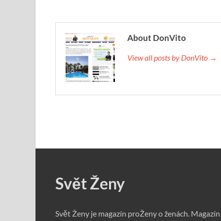
About DonVito
View all posts by DonVito →
Svět Ženy
Svět Ženy je magazín proŽeny o ženách. Magazín