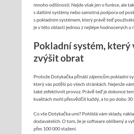
mnoho odlišností. Nejde však jen o funkce, ale ta
s dalšími systémy nebo samotná podpora od posk
s pokladním systémem, který právě teď používáte,
je v této oblasti jednou z nejlépe hodnocených u n
Pokladní systém, který 
zvýšit obrat
Protože Dotykačka přináší zájemcům pokladní sys
který vás potěší po všech stránkách. Nejenže vám p
také zefektivnit provoz. Právě teď je dokonce te
kvalitách mohl přesvědčit každý, a to po dobu 30
Co vše Dotykačka umí? Pohlídá vám sklady, nákla
dodavatelích. O tom, že je software oblíbený a vyh
přes 100 000 stažení.