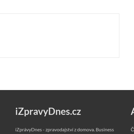
iZpravyDnes.cz
iZprávyDnes - zpravodajství z domova. Business
Č