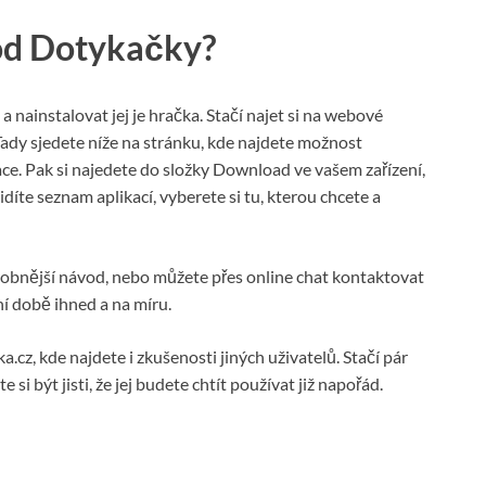
 od Dotykačky?
a nainstalovat jej je hračka. Stačí najet si na webové
dy sjedete níže na stránku, kde najdete možnost
e. Pak si najedete do složky Download ve vašem zařízení,
díte seznam aplikací, vyberete si tu, kterou chcete a
robnější návod, nebo můžete přes online chat kontaktovat
í době ihned a na míru.
cz, kde najdete i zkušenosti jiných uživatelů. Stačí pár
 být jisti, že jej budete chtít používat již napořád.