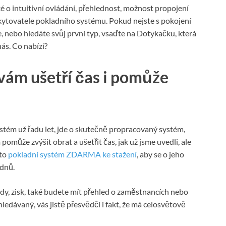
ké o intuitivní ovládání, přehlednost, možnost propojení
ytovatele pokladního systému. Pokud nejste s pokojení
 nebo hledáte svůj první typ, vsaďte na Dotykačku, která
ás. Co nabízí?
vám ušetří čas i pomůže
tém už řadu let, jde o skutečně propracovaný systém,
omůže zvýšit obrat a ušetřit čas, jak už jsme uvedli, ale
nto
pokladní systém ZDARMA ke stažení
, aby se o jeho
 dnů.
dy, zisk, také budete mít přehled o zaměstnancích nebo
ledávaný, vás jistě přesvědčí i fakt, že má celosvětově