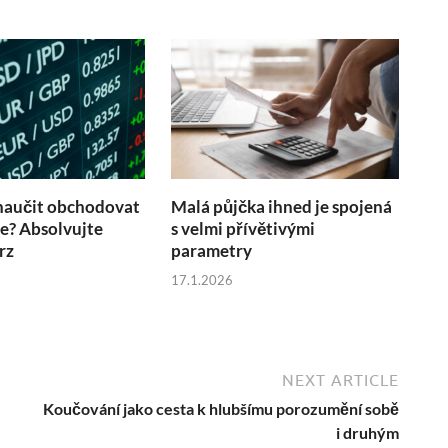
naučit obchodovat
Malá půjčka ihned je spojená
ne? Absolvujte
s velmi přívětivými
rz
parametry
17.1.2026
NEXT ARTICLE
Koučování jako cesta k hlubšímu porozumění sobě
i druhým