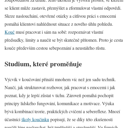
se klient může zastavit, přemýšlet a zformulovat vlastní odpovědi.
Skrze naslouchání, otevřené otázky a citlivou práci s emocemi
pomáhá klientovi nahlédnout situace z nového úhlu pohledu.
Kouč
musí pracovat i sám na sobě: rozpoznávat vlastní
předsudky, limity a naučit se být skutečně přítomen. Proto je cesta
kouče především cestou sebepoznání a neustálého růstu.
Studium, které proměňuje
Výcvik v koučování přináší mnohem víc než jen sadu technik.
Naučí, jak strukturovat rozhovor, jak pracovat s emocemi i jak
poznat, kdy je lepší zůstat v tichu. Zároveň pomáhá pochopit
principy lidského fungování, komunikace a motivace. Výuka
bývá kombinací teorie, praktických cvičení a sebereflexe. Mnozí
účastníci
školy koučinku
popisují, že se díky této zkušenosti
naučili lépe naslouchat, být trpělivější a otevřenější. Ve firmách