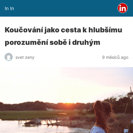
In In
Koučování jako cesta k hlubšímu
porozumění sobě i druhým
svet zeny
9 měsíců ago