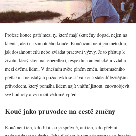
Profese kouče patří mezi ty, které mají skutečný dopad, nejen na
klienta, ale i na samotného kouče. Koučování není jen metodou,
jak dosáhnout cílů nebo zvládat pracovní výzvy. Je to přístup k
životu, který staví na sebereflexi, respektu a autentickém vztahu
mezi dvěma lidmi. V dnešním světě plném změn, informačního
přetlaku a neustálých požadavků se stává kouč stále důležitějším
průvodcem, který pomáhá lidem najít vnitřní jistotu, znovuobjevit
své hodnoty a vykročit vědomě vpřed.
Kouč jako průvodce na cestě změny
Kouč není ten, kdo říká, co je správné, ani ten, kdo přebírá
zodpovědnost za druhé. Jeho úkolem je vytvořit prostor, ve kterém