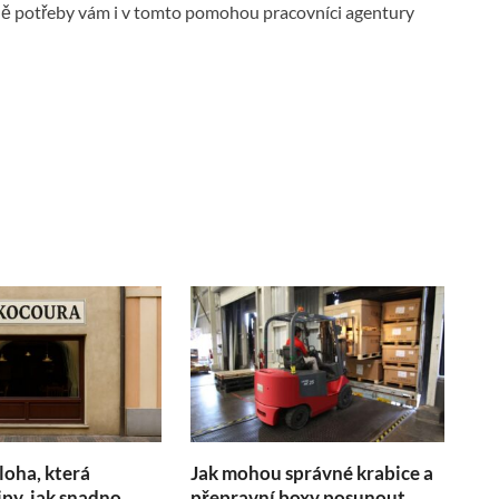
adě potřeby vám i v tomto pomohou pracovníci agentury
loha, která
Jak mohou správné krabice a
ipy, jak snadno
přepravní boxy posunout