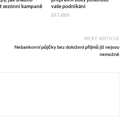
 sezónní kampaně
vaše podnikání
23.7.2025
NEXT ARTICLE
Nebankovní půjčky bez doložení příjmů již nejsou
nemožné