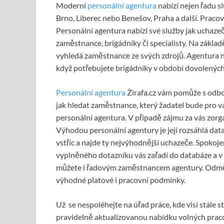
Moderní
personální agentura
nabízí nejen řadu s
Brno, Liberec nebo Benešov, Praha a další. Pracov
Personální agentura nabízí své služby jak uchaze
zaměstnance, brigádníky či specialisty. Na zákla
vyhledá zaměstnance ze svých zdrojů. Agentura n
když potřebujete brigádníky v období dovolených
Personální agentura
Žirafa.cz vám pomůže s odbo
jak hledat zaměstnance, který žadatel bude pro vá
personální agentura. V případě zájmu za vás zorg
Výhodou personální agentury je její rozsáhlá da
vstříc a najde ty nejvýhodnější uchazeče. Spokoj
vyplněného dotazníku vás zařadí do databáze a v p
můžete i řadovým zaměstnancem agentury. Odměn
výhodné platové i pracovní podmínky.
Už se nespoléhejte na úřad práce, kde visí stále s
pravidelně aktualizovanou nabídku volných praco