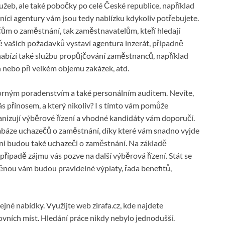
lužeb, ale také pobočky po celé České republice, například
níci agentury vám jsou tedy nablízku kdykoliv potřebujete.
čům o zaměstnání, tak zaměstnavatelům, kteří hledají
dě vašich požadavků vystaví agentura inzerát, případně
abízí také službu propůjčování zaměstnanců, například
 nebo při velkém objemu zakázek, atd.
rným poradenstvím a také personálním auditem. Nevíte,
s přínosem, a který nikoliv? I s tímto vám pomůže
anizují výběrové řízení a vhodné kandidáty vám doporučí.
tabáze uchazečů o zaměstnání, díky které vám snadno vyjde
eni budou také uchazeči o zaměstnání. Na základě
řípadě zájmu vás pozve na další výběrová řízení. Stát se
ou vám budou pravidelné výplaty, řada benefitů,
tejné nabídky. Využijte web zirafa.cz, kde najdete
vních míst. Hledání práce nikdy nebylo jednodušší.