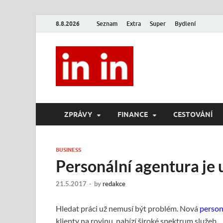
8.8.2026
Seznam
Extra
Super
Bydlení
In In
Magazín životního stylu.
ZPRÁVY
FINANCE
CESTOVÁNÍ
BUSINESS
Personální agentura je 
21.5.2017
-
by
redakce
Hledat práci už nemusí být problém. Nová
person
klienty na rovinu, nabízí široké spektrum služeb.