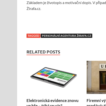
Základem je životopis a motivační dopis. V příp
Žirafa.cz.
TAGGED
PERSONÁLNÍ AGENTURA ŽIRAFA.CZ
RELATED POSTS
Elektronická evidence znovu
Firemní vý
ve hře – týká se vás?
prodává: t