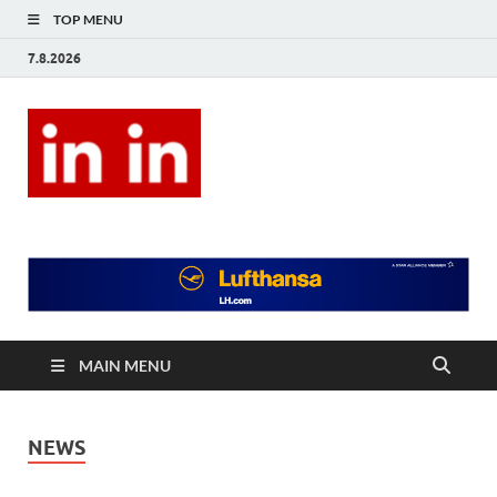
TOP MENU
7.8.2026
In In
Magazín životního stylu.
MAIN MENU
NEWS