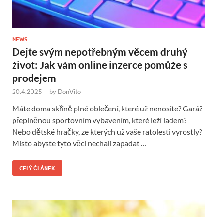
NEWS
Dejte svým nepotřebným věcem druhý
život: Jak vám online inzerce pomůže s
prodejem
20.4.2025
-
by
DonVito
Máte doma skříně plné oblečení, které už nenosíte? Garáž
přeplněnou sportovním vybavením, které leží ladem?
Nebo dětské hračky, ze kterých už vaše ratolesti vyrostly?
Místo abyste tyto věci nechali zapadat …
CELÝ ČLÁNEK