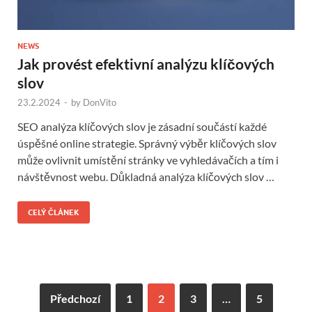
NEWS
Jak provést efektivní analýzu klíčových
slov
23.2.2024
-
by
DonVito
SEO analýza klíčových slov je zásadní součástí každé
úspěšné online strategie. Správný výběr klíčových slov
může ovlivnit umístění stránky ve vyhledávačích a tím i
návštěvnost webu. Důkladná analýza klíčových slov …
CELÝ ČLÁNEK
Předchozí
1
2
3
…
5