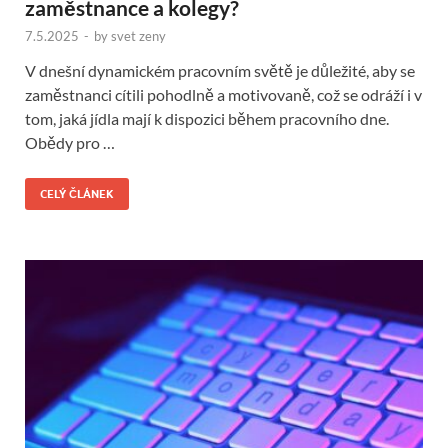
zaměstnance a kolegy?
7.5.2025
-
by
svet zeny
V dnešní dynamickém pracovním světě je důležité, aby se
zaměstnanci cítili pohodlně a motivovaně, což se odráží i v
tom, jaká jídla mají k dispozici během pracovního dne.
Obědy pro …
CELÝ ČLÁNEK