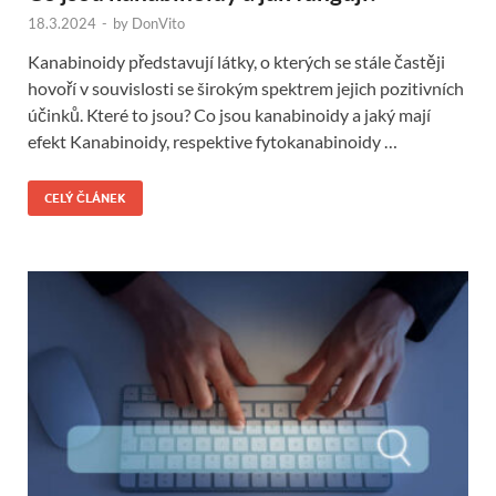
18.3.2024
-
by
DonVito
Kanabinoidy představují látky, o kterých se stále častěji
hovoří v souvislosti se širokým spektrem jejich pozitivních
účinků. Které to jsou? Co jsou kanabinoidy a jaký mají
efekt Kanabinoidy, respektive fytokanabinoidy …
CELÝ ČLÁNEK