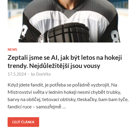
NEWS
Zeptali jsme se AI, jak být letos na hokeji
trendy. Nejdůležitější jsou vousy
17.5.2024
-
by
DonVito
Když jdete fandit, je potřeba se pořádně vyzbrojit. Na
Mistrovství světa v ledním hokeji nesmí chybět trubky,
barvy na obličej, tetovací obtisky, tleskačky, bam bam tyče,
fandící ruce – samozřejmě …
CELÝ ČLÁNEK