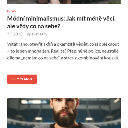
NEWS
Módní minimalismus: Jak mít méně věcí,
ale vždy co na sebe?
7.3.2025
-
by
svet zeny
Vstát ráno, otevřít skříň a okamžitě vědět, co si obléknout
– to je sen mnoha žen. Realita? Přeplněné police, neustálé
dilema „nemám co na sebe“ a stres z kombinování kousků,
…
CELÝ ČLÁNEK