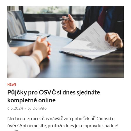
NEWS
Půjčky pro OSVČ si dnes sjednáte
kompletně online
6.5.2024
-
by
DonVito
Nechcete ztrácet čas návštěvou poboček při žádosti o
úvěr? Ani nemusíte, protože dnes je to opravdu snadné!