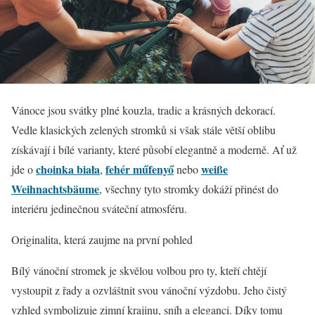
Vánoce jsou svátky plné kouzla, tradic a krásných dekorací.
Vedle klasických zelených stromků si však stále větší oblibu
získávají i bílé varianty, které působí elegantně a moderně. Ať už
choinka biała
fehér műfenyő
weiße
jde o
,
nebo
Weihnachtsbäume
, všechny tyto stromky dokáží přinést do
interiéru jedinečnou sváteční atmosféru.
Originalita, která zaujme na první pohled
Bílý vánoční stromek je skvělou volbou pro ty, kteří chtějí
vystoupit z řady a ozvláštnit svou vánoční výzdobu. Jeho čistý
vzhled symbolizuje zimní krajinu, sníh a eleganci. Díky tomu