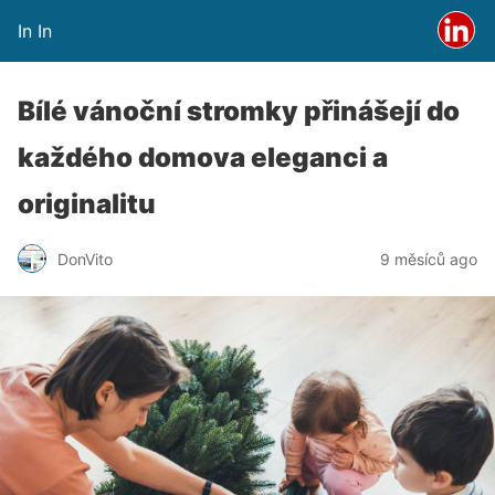
In In
Bílé vánoční stromky přinášejí do
každého domova eleganci a
originalitu
DonVito
9 měsíců ago