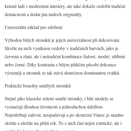
krásně ladí s moderními interiéry, ale také dokáže ozdobit tradiční
domácnosti a dodat jim nádech originality.
Univerzální základ pro zdobení
Výhodou bílých stromků je jejich univerzálnost při dekorování.
Skvěle na nich vyniknou ozdoby v tradičních barvách, jako je
červená a zlatá, ale i netradiční kombinace fialové, modré, stříbrné
nebo černé. Díky kontrastu s bílým jehličím působí dekorace
výrazněji a stromek se tak stává skutečnou dominantou svátků.
Praktické benefity umělých stromků
Stejně jako klasické zelené umělé stromky, i bílé modely se
vyznačují dlouhou životností a jednoduchou údržbou.
Nepotřebují zalévat, neopadávají a po skončení Vánoc je snadno
složíte a uložíte na příští rok. To z nich činí nejen estetické, ale i