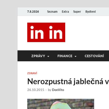
7.8.2026
Seznam
Extra
Super
Bydlení
In In
Magazín životního stylu.
ZPRÁVY
FINANCE
CESTOVÁNÍ
ZDRAVÍ
Nerozpustná jablečná v
26.10.2015
-
by
DonVito