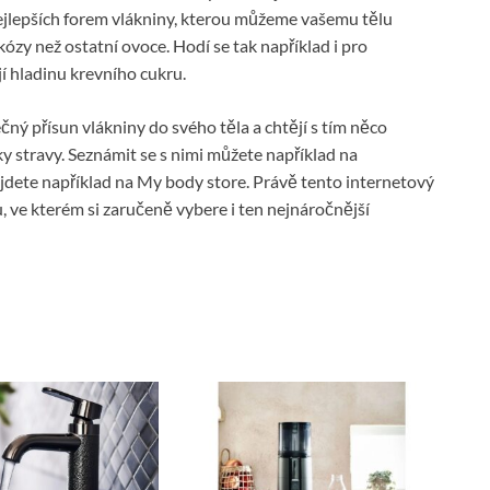
nejlepších forem vlákniny, kterou můžeme vašemu tělu
ózy než ostatní ovoce. Hodí se tak například i pro
í hladinu krevního cukru.
čný přísun vlákniny do svého těla a chtějí s tím něco
 stravy. Seznámit se s nimi můžete například na
dete například na My body store. Právě tento internetový
, ve kterém si zaručeně vybere i ten nejnáročnější