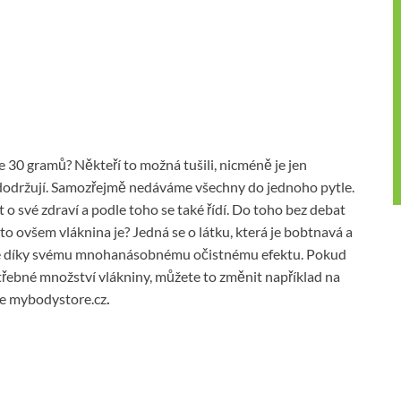
e 30 gramů? Někteří to možná tušili, nicméně je jen
dodržují. Samozřejmě nedáváme všechny do jednoho pytle.
at o své zdraví a podle toho se také řídí. Do toho bez debat
to ovšem vláknina je? Jedná se o látku, která je bobtnavá a
aké díky svému mnohanásobnému očistnému efektu. Pokud
třebné množství vlákniny, můžete to změnit například na
e mybodystore.cz
.