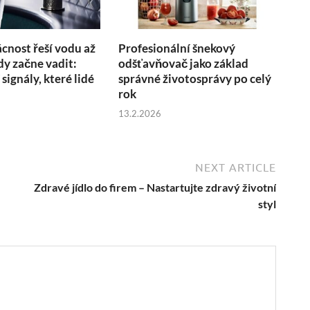
nost řeší vodu až
Profesionální šnekový
kdy začne vadit:
odšťavňovač jako základ
 signály, které lidé
správné životosprávy po celý
rok
13.2.2026
NEXT ARTICLE
Zdravé jídlo do firem – Nastartujte zdravý životní
styl