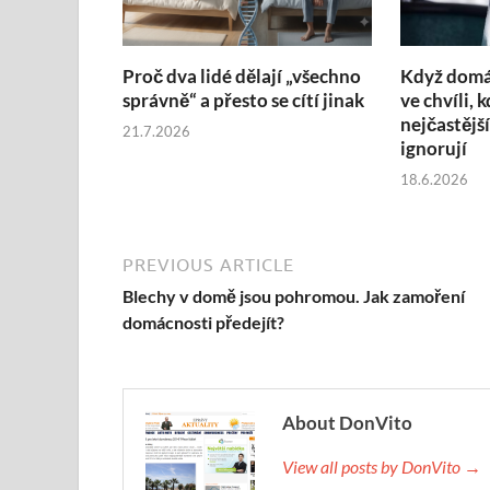
Proč dva lidé dělají „všechno
Když domác
správně“ a přesto se cítí jinak
ve chvíli, 
nejčastější
21.7.2026
ignorují
18.6.2026
PREVIOUS ARTICLE
Blechy v domě jsou pohromou. Jak zamoření
domácnosti předejít?
About DonVito
View all posts by DonVito →