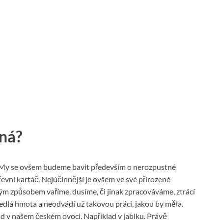
ná?
 My se ovšem budeme bavit především o nerozpustné
evní kartáč. Nejúčinnější je ovšem ve své přirozené
m způsobem vaříme, dusíme, či jinak zpracováváme, ztrácí
bředlá hmota a neodvádí už takovou práci, jakou by měla.
ad v našem českém ovoci. Například v jablku. Právě