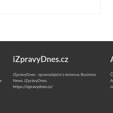
iZpravyDnes.cz
iZprávyDnes - zpravodajství z domova. Business
Č
e
News. iZprávyDnes.
A
https://izpravydnes.cz/
o