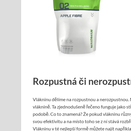
Rozpustná či nerozpust
Vlákninu dělíme na rozpustnou a nerozpustnou.
vláknině. Ta zjednodušeně řečeno funguje jako stř
podobě. Co to znamená? Že pokud vlákninu různý
svou efektivitu a na místo toho se z ní stává roz
Vlákninu v té nejlepší formě můžete najít napříkl