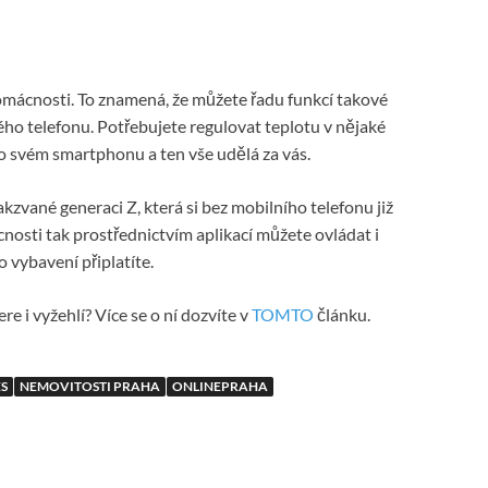
omácnosti. To znamená, že můžete řadu funkcí takové
ho telefonu. Potřebujete regulovat teplotu v nějaké
o svém smartphonu a ten vše udělá za vás.
akzvané generaci Z, která si bez mobilního telefonu již
nosti tak prostřednictvím aplikací můžete ovládat i
o vybavení připlatíte.
ere i vyžehlí? Více se o ní dozvíte v
TOMTO
článku.
S
NEMOVITOSTI PRAHA
ONLINEPRAHA