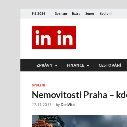
9.8.2026
Seznam
Extra
Super
Bydlení
In In
Magazín životního stylu.
ZPRÁVY
FINANCE
CESTOVÁNÍ
BYDLENÍ
Nemovitosti Praha – kde
17.11.2017
-
by
DonVito