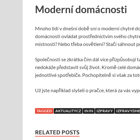
Moderní domácnosti
Mnoho lidí v dnešní době sní o moderní chytré d
domácnosti ovládat prostřednictvím svého chytré
místnosti? Nebo třeba osvětlení? Stačí sáhnout p
Společnosti se zkrátka čím dál více přizpůsobují t
nedokáže představit svůj život. Kromě celé domác
jednotlivé spotřebiče. Pochopitelně si však za tot
Už jste například slyšeli o pračce, která za vás vyp
TAGGED
AKTUALITYCZ
IN IN
IZPRAVY
IZPRAVYDNE
RELATED POSTS