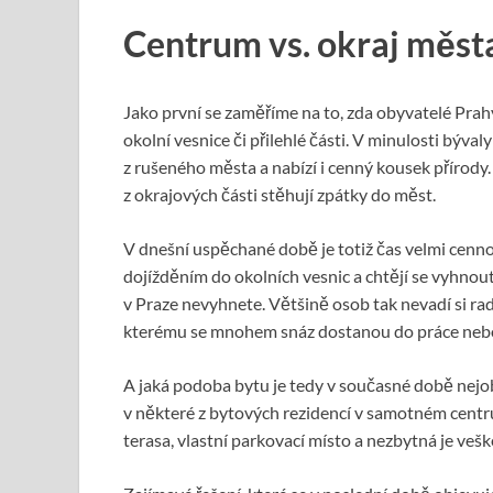
Centrum vs. okraj měst
Jako první se zaměříme na to, zda obyvatelé Prahy
okolní vesnice či přilehlé části. V minulosti býva
z rušeného města a nabízí i cenný kousek přírody. 
z okrajových části stěhují zpátky do měst.
V dnešní uspěchané době je totiž čas velmi cenno
dojížděním do okolních vesnic a chtějí se vyhnout
v Praze nevyhnete. Většině osob tak nevadí si rad
kterému se mnohem snáz dostanou do práce neb
A jaká podoba bytu je tedy v současné době nejo
v některé z bytových rezidencí v samotném cent
terasa, vlastní parkovací místo a nezbytná je veš