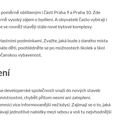
k poměrně oblíbeným i části Praha 9 a Praha 10. Zde
ě vysoký zájem o bydlení. A obyvatelé často vybírají i
de se rovněž stavějí stále nové bytové komplexy.
 vlastními podmínkami. Zvažte, jaká bude z daného místa
áte děti, poohlédněte se po možnostech školek a škol
občanskou vybavenost.
ení
é se developerské společnosti snaží do nových staveb
 místnostmi, chybět přitom nesmí ani zateplení.
níci více informovanější než kdysi. Zajímají se o to, jaká
vají jednotlivé nabídky mezi sebou a volí tu nejvhodnější