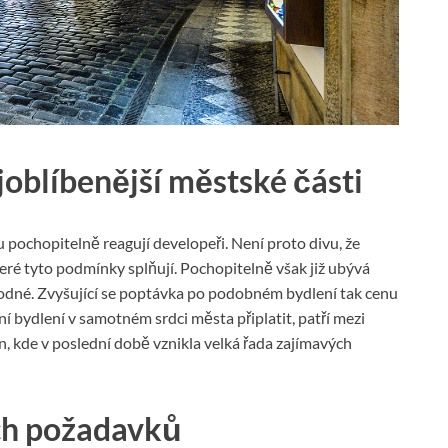
oblíbenější městské části
 pochopitelně reagují developeři. Není proto divu, že
eré tyto podmínky splňují. Pochopitelně však již ubývá
hodné. Zvyšující se poptávka po podobném bydlení tak cenu
ní bydlení v samotném srdci města připlatit, patří mezi
n, kde v poslední době vznikla velká řada zajímavých
ích požadavků