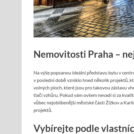
Nemovitosti Praha – nej
Na výše popsanou ideální představu bytu v centru
v poslední době vzniklo hned několik projektů, kt
volných ploch, které jsou pro takovou zástavu v
tlačí vzhůru. Pokud vám ovšem nevadí si za kvalit
vůbec nejoblíbenější městské části Žižkov a Karlí
projektů.
Vybírejte podle vlastn