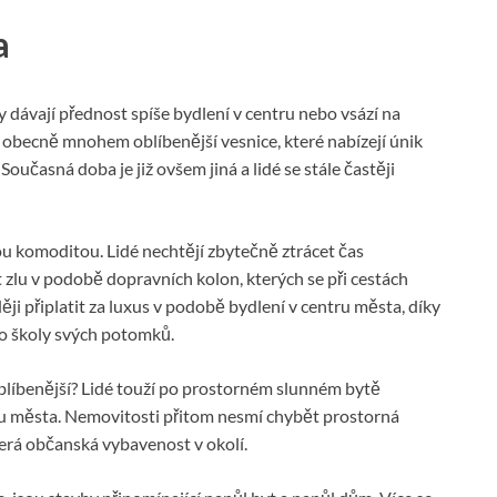
a
 dávají přednost spíše bydlení v centru nebo vsází na
ly obecně mnohem oblíbenější vesnice, které nabízejí únik
Současná doba je již ovšem jiná a lidé se stále častěji
u komoditou. Lidé nechtějí zbytečně ztrácet čas
 zlu v podobě dopravních kolon, kterých se při cestách
ěji připlatit za luxus v podobě bydlení v centru města, díky
o školy svých potomků.
blíbenější? Lidé touží po prostorném slunném bytě
ru města. Nemovitosti přitom nesmí chybět prostorná
kerá občanská vybavenost v okolí.