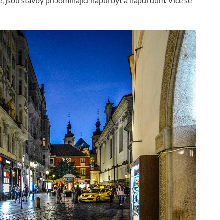
e, jsou stavby připomínající napůl byt a napůl dům. Více se