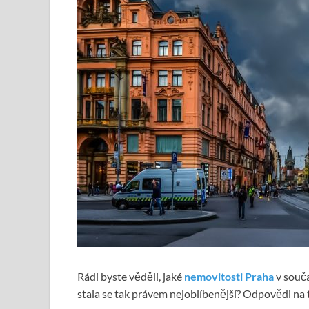
Rádi byste věděli, jaké
nemovitosti Praha
v souča
stala se tak právem nejoblíbenější? Odpovědi na 