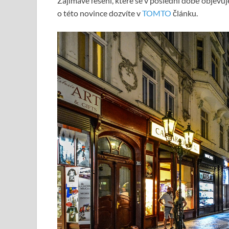
Zajímavé řešení, které se v poslední době objevuj
o této novince dozvíte v
TOMTO
článku.