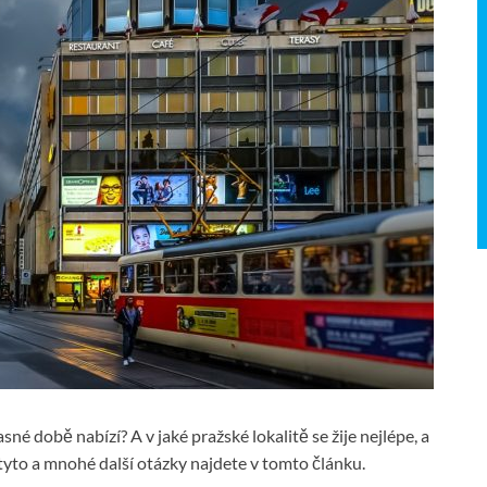
sné době nabízí? A v jaké pražské lokalitě se žije nejlépe, a
tyto a mnohé další otázky najdete v tomto článku.