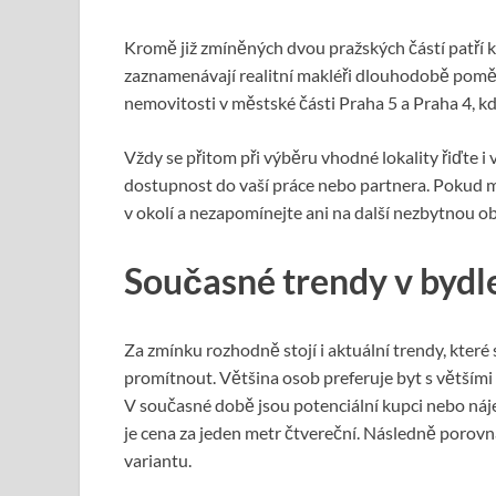
Kromě již zmíněných dvou pražských částí patří 
zaznamenávají realitní makléři dlouhodobě poměrn
nemovitosti v městské části Praha 5 a Praha 4, k
Vždy se přitom při výběru vhodné lokality řiďte i
dostupnost do vaší práce nebo partnera. Pokud m
v okolí a nezapomínejte ani na další nezbytnou 
Současné trendy v bydl
Za zmínku rozhodně stojí i aktuální trendy, kter
promítnout. Většina osob preferuje byt s většími
V současné době jsou potenciální kupci nebo nájem
je cena za jeden metr čtvereční. Následně porovná
variantu.