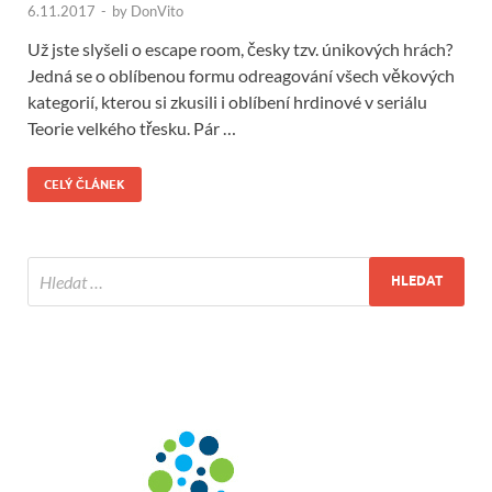
6.11.2017
-
by
DonVito
Už jste slyšeli o escape room, česky tzv. únikových hrách?
Jedná se o oblíbenou formu odreagování všech věkových
kategorií, kterou si zkusili i oblíbení hrdinové v seriálu
Teorie velkého třesku. Pár …
CELÝ ČLÁNEK