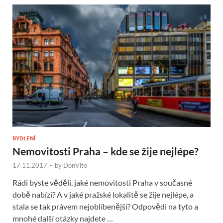
BYDLENÍ
Nemovitosti Praha – kde se žije nejlépe?
17.11.2017
-
by
DonVito
Rádi byste věděli, jaké nemovitosti Praha v současné
době nabízí? A v jaké pražské lokalitě se žije nejlépe, a
stala se tak právem nejoblíbenější? Odpovědi na tyto a
mnohé další otázky najdete …