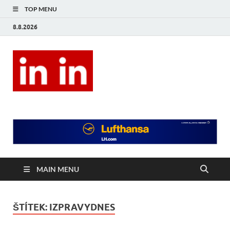
TOP MENU
8.8.2026
In In
Magazín životního stylu.
MAIN MENU
ŠTÍTEK:
IZPRAVYDNES