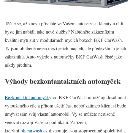
Těšíte se, až znovu přivítáte ve Vašem autoservisu klienty a rádi
byste jim nabídli také nové služby? Nabídněte zákazníkům
kvalitní mytí aut v modulárních mycích boxech BKF CarWash.
Ty jsou oblíbené nejen mezi jejich majiteli, ale především u jejich
zákazníků. Auto vyjede z automyčky BKF CarWash čisté jako
nikdy předtím.
Výhody bezkontantaktních automyček
Bezkontaktní automyčky
od BKF CarWash umožňují dosáhnout
vytouženého cíle a přitom ušetří čas, neboť zatímco klient si bude
umývat sám svůj vlastní automobil, Vy se můžete nerušeně
věnovat rozvoji Vašeho podnikání. Zařízení,
kterými
bkfcarwash.cz
disponuje, jsou stoprocentně spolehlivá a