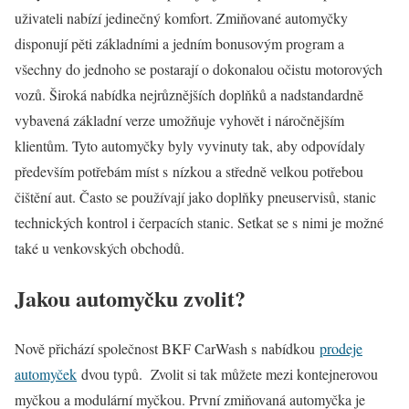
uživateli nabízí jedinečný komfort. Zmiňované automyčky
disponují pěti základními a jedním bonusovým program a
všechny do jednoho se postarají o dokonalou očistu motorových
vozů. Široká nabídka nejrůznějších doplňků a nadstandardně
vybavená základní verze umožňuje vyhovět i náročnějším
klientům. Tyto automyčky byly vyvinuty tak, aby odpovídaly
především potřebám míst s nízkou a středně velkou potřebou
čištění aut. Často se používají jako doplňky pneuservisů, stanic
technických kontrol i čerpacích stanic. Setkat se s nimi je možné
také u venkovských obchodů.
Jakou automyčku zvolit?
Nově přichází společnost BKF CarWash s nabídkou
prodeje
automyček
dvou typů. Zvolit si tak můžete mezi kontejnerovou
myčkou a modulární myčkou. První zmiňovaná automyčka je