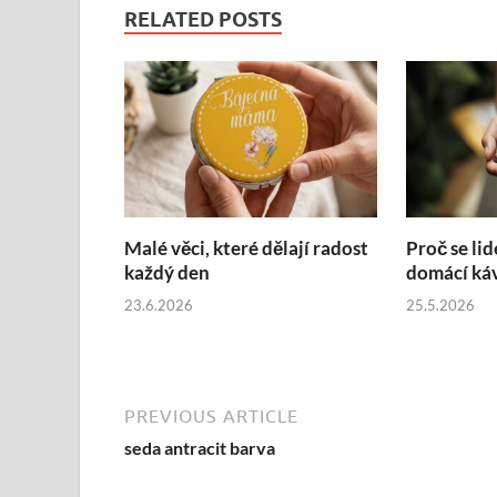
RELATED POSTS
Malé věci, které dělají radost
Proč se lid
každý den
domácí ká
23.6.2026
25.5.2026
PREVIOUS ARTICLE
seda antracit barva