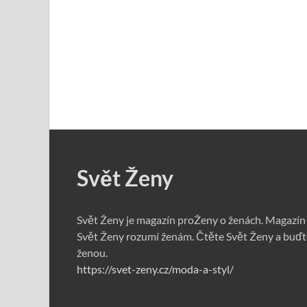
Svět Ženy
Svět Ženy je magazín proŽeny o ženách. Magazín
Svět Ženy rozumí ženám. Čtěte Svět Ženy a buďt
ženou.
https://svet-zeny.cz/moda-a-styl/