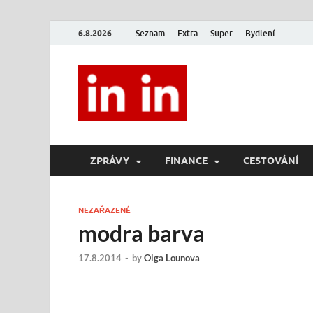
6.8.2026
Seznam
Extra
Super
Bydlení
In In
Magazín životního stylu.
ZPRÁVY
FINANCE
CESTOVÁNÍ
NEZAŘAZENÉ
modra barva
17.8.2014
-
by
Olga Lounova