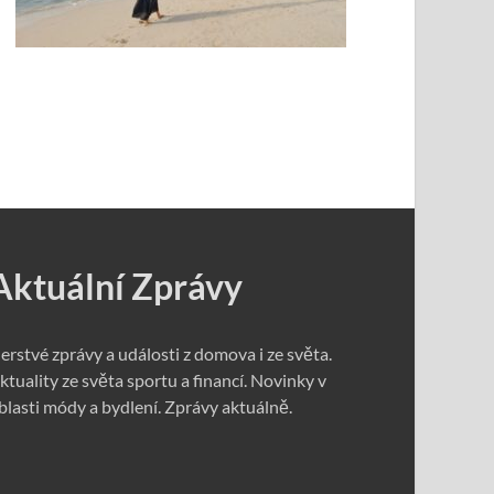
Aktuální Zprávy
erstvé zprávy a události z domova i ze světa.
ktuality ze světa sportu a financí. Novinky v
blasti módy a bydlení. Zprávy aktuálně.