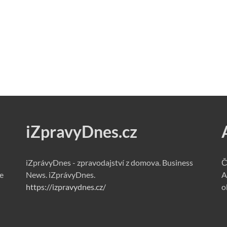
iZpravyDnes.cz
iZprávyDnes - zpravodajství z domova. Business
Č
e
News. iZprávyDnes.
A
https://izpravydnes.cz/
o