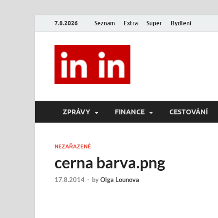
7.8.2026
Seznam
Extra
Super
Bydlení
In In
Magazín životního stylu.
ZPRÁVY
FINANCE
CESTOVÁNÍ
NEZAŘAZENÉ
cerna barva.png
17.8.2014
-
by
Olga Lounova