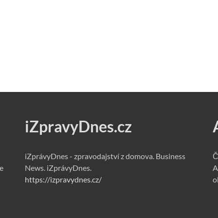
iZpravyDnes.cz
iZprávyDnes - zpravodajství z domova. Business
Č
e
News. iZprávyDnes.
A
https://izpravydnes.cz/
o