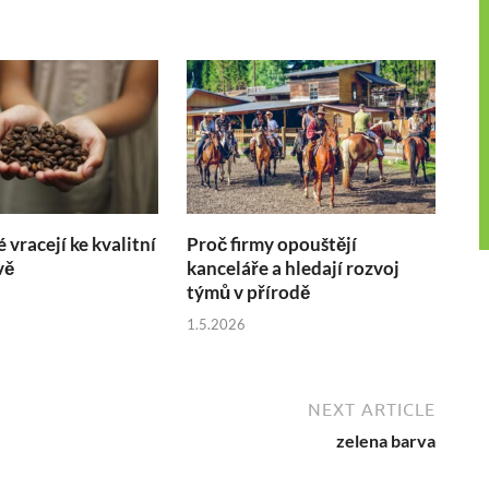
é vracejí ke kvalitní
Proč firmy opouštějí
vě
kanceláře a hledají rozvoj
týmů v přírodě
1.5.2026
NEXT ARTICLE
zelena barva