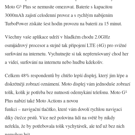
Moto G⁵ Plus se nemusíte omezovat. Baterie s kapacitou
3000mAh zajistí celodenní provoz a s rychlým nabíjením
TurboPower získáte šest hodin provozu na baterii za 15 minut.
Všechny vaše aplikace udrží v hladkém chodu 2.0GHz
osmijádrový procesor a stejně tak připojení LTE (4G) pro svižné
surfování na internetu. Vychutnejte si tak nepřerušovaný chod her
a videí, surfování na internetu nebo hudbu kdekoliv.
Celkem 48% respondentů by chtělo lepší displej, který jim lépe a
diskrétněji zobrazí oznámení. Moto displej vám jednoduše zobrazí
tolik, kolik je potřeba bez nutnosti odemykání telefonu. Moto G⁵
Plus nabízí také Moto Actions a novou
funkci – navigační tlačítko, které vám dovolí rychlou navigaci
díky čtečce prstů. Více než polovina lidí na světě by nikdy
neřekla, že by potřebovala tolik vychytávek, ale teď už bez nich
nemohou být.