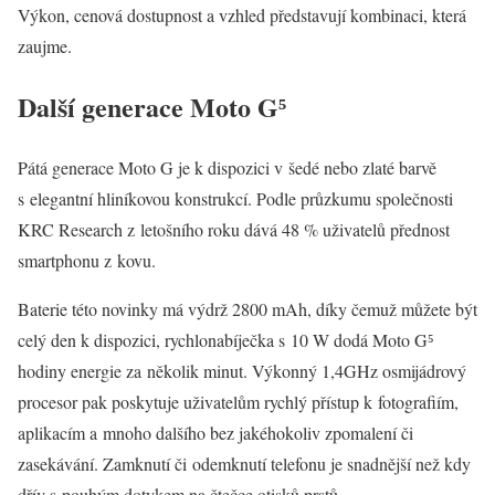
Výkon, cenová dostupnost a vzhled představují kombinaci, která
zaujme.
Další generace Moto G
⁵
Pátá generace Moto G je k dispozici v šedé nebo zlaté barvě
s elegantní hliníkovou konstrukcí. Podle průzkumu společnosti
KRC Research z letošního roku dává 48 % uživatelů přednost
smartphonu z kovu.
Baterie této novinky má výdrž 2800 mAh, díky čemuž můžete být
celý den k dispozici, rychlonabíječka s 10 W dodá Moto G⁵
hodiny energie za několik minut. Výkonný 1,4GHz osmijádrový
procesor pak poskytuje uživatelům rychlý přístup k fotografiím,
aplikacím a mnoho dalšího bez jakéhokoliv zpomalení či
zasekávání. Zamknutí či odemknutí telefonu je snadnější než kdy
dřív s pouhým dotykem na čtečce otisků prstů.