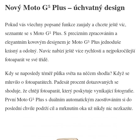
Nový Moto G
⁵
Plus – úchvatný design
Pokud vás všechny popsané funkce zaujaly a chcete ještě víc,
seznamte se s Moto G⁵ Plus. S precizním zpracováním a
elegantním kovovým designem je Moto G⁵ Plus jednoduše
krásný a odolný. Navíc nabízí ještě více rychlosti a nejpokročilejší
fotoaparát ve své třídě.
Kdy se naposledy téměř půlka světa na něčem shodla? Když se
mluvilo o fotoaparátech. Padesát procent dotazovaných se
shoduje, že chtějí fotoaparát, který poskytuje vynikající fotografie.
První Moto G⁵ Plus s duálním automatickým zaostřováním si do
poslední chvíle podrží cíl a mrknutím oka už nikdy nic nezkazíte.