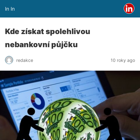
In In
Kde získat spolehlivou
nebankovní půjčku
redakce
10 roky ago