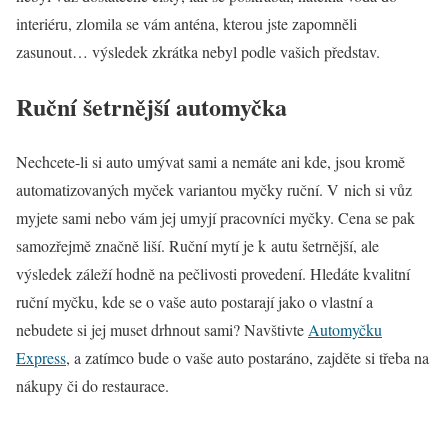
interiéru, zlomila se vám anténa, kterou jste zapomněli
zasunout… výsledek zkrátka nebyl podle vašich představ.
Ruční šetrnější automyčka
Nechcete-li si auto umývat sami a nemáte ani kde, jsou kromě
automatizovaných myček variantou myčky ruční. V nich si vůz
myjete sami nebo vám jej umyjí pracovníci myčky. Cena se pak
samozřejmě značně liší. Ruční mytí je k autu šetrnější, ale
výsledek záleží hodně na pečlivosti provedení. Hledáte kvalitní
ruční myčku, kde se o vaše auto postarají jako o vlastní a
nebudete si jej muset drhnout sami? Navštivte
Automyčku
Express
, a zatímco bude o vaše auto postaráno, zajděte si třeba na
nákupy či do restaurace.