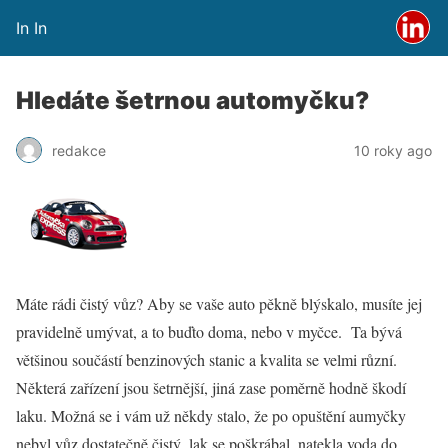
In In
Hledáte šetrnou automyčku?
redakce
10 roky ago
Máte rádi čistý vůz? Aby se vaše auto pěkně blýskalo, musíte jej
pravidelně umývat, a to buďto doma, nebo v myčce. Ta bývá
většinou součástí benzinových stanic a kvalita se velmi různí.
Některá zařízení jsou šetrnější, jiná zase poměrně hodně škodí
laku. Možná se i vám už někdy stalo, že po opuštění aumyčky
nebyl vůz dostatečně čistý, lak se poškrábal, natekla voda do