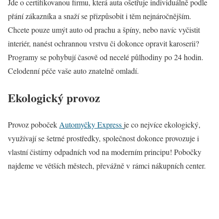
Jde o certifikovanou firmu, která auta ošetřuje individuálně podle
přání zákazníka a snaží se přizpůsobit i těm nejnáročnějším.
Chcete pouze umýt auto od prachu a špíny, nebo navíc vyčistit
interiér, nanést ochrannou vrstvu či dokonce opravit karoserii?
Programy se pohybují časově od necelé půlhodiny po 24 hodin.
Celodenní péče vaše auto znatelně omladí.
Ekologický provoz
Provoz poboček
Automyčky Express
je co nejvíce ekologický,
využívají se šetrné prostředky, společnost dokonce provozuje i
vlastní čistírny odpadních vod na moderním principu! Pobočky
najdeme ve větších městech, převážně v rámci nákupních center.