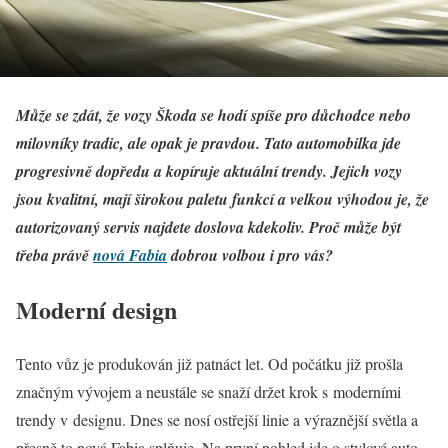
Může se zdát, že vozy Škoda se hodí spíše pro důchodce nebo
milovníky tradic, ale opak je pravdou. Tato automobilka jde
progresivně dopředu a kopíruje aktuální trendy. Jejich vozy
jsou kvalitní, mají širokou paletu funkcí a velkou výhodou je, že
autorizovaný servis najdete doslova kdekoliv. Proč může být
třeba právě
nová Fabia
dobrou volbou i pro vás?
Moderní design
Tento vůz je produkován již patnáct let. Od počátku již prošla
značným vývojem a neustále se snaží držet krok s moderními
trendy v designu. Dnes se nosí ostřejší linie a výraznější světla a
přesně to nová Fabia splňuje. Na první pohled jde o stylové auto,