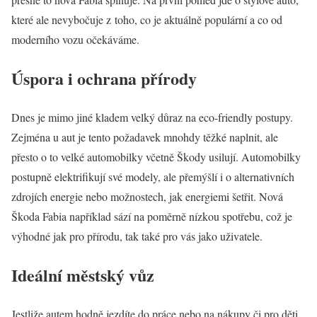
které ale nevybočuje z toho, co je aktuálně populární a co od
moderního vozu očekáváme.
Úspora i ochrana přírody
Dnes je mimo jiné kladem velký důraz na eco-friendly postupy.
Zejména u aut je tento požadavek mnohdy těžké naplnit, ale
přesto o to velké automobilky včetně Škody usilují. Automobilky
postupně elektrifikují své modely, ale přemýšlí i o alternativních
zdrojích energie nebo možnostech, jak energiemi šetřit. Nová
Škoda Fabia například sází na poměrně nízkou spotřebu, což je
výhodné jak pro přírodu, tak také pro vás jako uživatele.
Ideální městský vůz
Jestliže autem hodně jezdíte do práce nebo na nákupy či pro děti