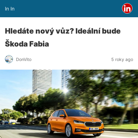
In In
Hledáte nový vůz? Ideální bude
Škoda Fabia
DonVito
5 roky ago