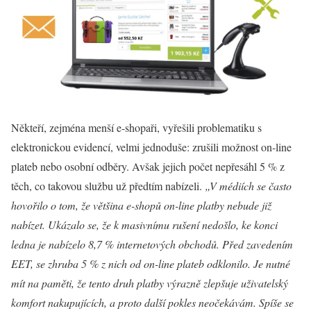
Někteří, zejména menší e-shopaři, vyřešili problematiku s
elektronickou evidencí, velmi jednoduše: zrušili možnost on-line
plateb nebo osobní odběry. Avšak jejich počet nepřesáhl 5 % z
těch, co takovou službu už předtím nabízeli.
„V médiích se často
hovořilo o tom, že většina e-shopů on-line platby nebude již
nabízet. Ukázalo se, že k masivnímu rušení nedošlo, ke konci
ledna je nabízelo 8,7 % internetových obchodů. Před zavedením
EET, se zhruba 5 % z nich od on-line plateb odklonilo. Je nutné
mít na paměti, že tento druh platby výrazně zlepšuje uživatelský
komfort nakupujících, a proto další pokles neočekávám. Spíše se