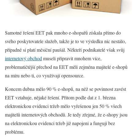
Samotné řešení EET pak mnoho e-shopařů získala přímo do
svého poskytovatele služeb, takže je to ve výsledku nic nestálo,
případně si platí měsíční paušál. Někteří podnikatelé však svůj
internetový obchod
museli připravit mnohem více,
problematičtější přechod na EET měli zejména majitelé e-shopů
na míru nebo ti, co využívají opensource.
Koncem dubna mělo 90 % e-shopů, na něž se povinnost zavést
EET vztahuje, nějaké řešení. Přitom podle dat z 1. března
elektronickou evidenci tržeb mělo vyřešenou jen 50 % všech
majitelů internetových obchodů. Je tedy zřejmé, že e-shopy jsou
na elektronickou evidenci tržeb již napojeni a fungují bez
problému.