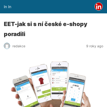
In In
EET-jak si s ní české e-shopy
poradili
redakce
9 roky ago