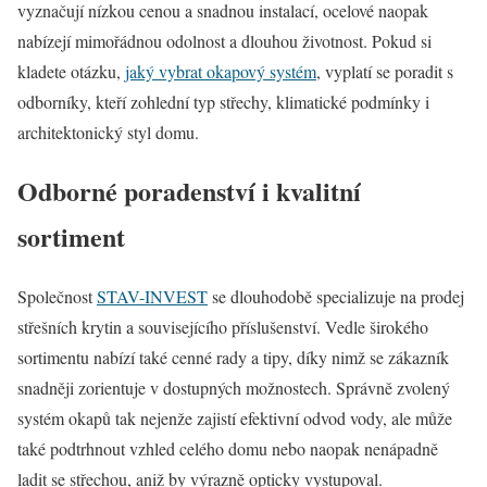
vyznačují nízkou cenou a snadnou instalací, ocelové naopak
nabízejí mimořádnou odolnost a dlouhou životnost. Pokud si
kladete otázku,
jaký vybrat okapový systém
, vyplatí se poradit s
odborníky, kteří zohlední typ střechy, klimatické podmínky i
architektonický styl domu.
Odborné poradenství i kvalitní
sortiment
Společnost
STAV-INVEST
se dlouhodobě specializuje na prodej
střešních krytin a souvisejícího příslušenství. Vedle širokého
sortimentu nabízí také cenné rady a tipy, díky nimž se zákazník
snadněji zorientuje v dostupných možnostech. Správně zvolený
systém okapů tak nejenže zajistí efektivní odvod vody, ale může
také podtrhnout vzhled celého domu nebo naopak nenápadně
ladit se střechou, aniž by výrazně opticky vystupoval.