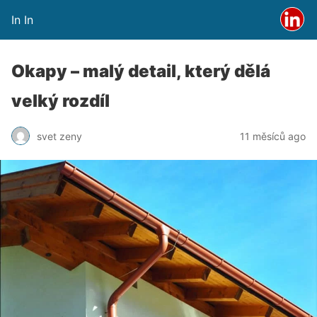
In In
Okapy – malý detail, který dělá
velký rozdíl
svet zeny
11 měsíců ago