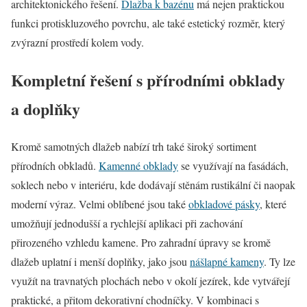
architektonického řešení.
Dlažba k bazénu
má nejen praktickou
funkci protiskluzového povrchu, ale také estetický rozměr, který
zvýrazní prostředí kolem vody.
Kompletní řešení s přírodními obklady
a doplňky
Kromě samotných dlažeb nabízí trh také široký sortiment
přírodních obkladů.
Kamenné obklady
se využívají na fasádách,
soklech nebo v interiéru, kde dodávají stěnám rustikální či naopak
moderní výraz. Velmi oblíbené jsou také
obkladové pásky
, které
umožňují jednodušší a rychlejší aplikaci při zachování
přirozeného vzhledu kamene. Pro zahradní úpravy se kromě
dlažeb uplatní i menší doplňky, jako jsou
nášlapné kameny
. Ty lze
využít na travnatých plochách nebo v okolí jezírek, kde vytvářejí
praktické, a přitom dekorativní chodníčky. V kombinaci s