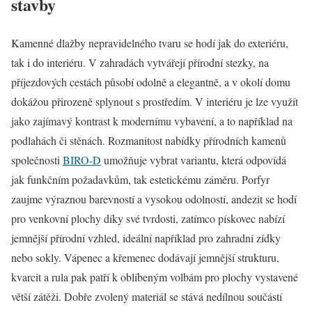
stavby
Kamenné dlažby nepravidelného tvaru se hodí jak do exteriéru,
tak i do interiéru. V zahradách vytvářejí přírodní stezky, na
příjezdových cestách působí odolně a elegantně, a v okolí domu
dokážou přirozeně splynout s prostředím. V interiéru je lze využít
jako zajímavý kontrast k modernímu vybavení, a to například na
podlahách či stěnách. Rozmanitost nabídky přírodních kamenů
společnosti
BIRO-D
umožňuje vybrat variantu, která odpovídá
jak funkčním požadavkům, tak estetickému záměru. Porfyr
zaujme výraznou barevností a vysokou odolností, andezit se hodí
pro venkovní plochy díky své tvrdosti, zatímco pískovec nabízí
jemnější přírodní vzhled, ideální například pro zahradní zídky
nebo sokly. Vápenec a křemenec dodávají jemnější strukturu,
kvarcit a rula pak patří k oblíbeným volbám pro plochy vystavené
větší zátěži. Dobře zvolený materiál se stává nedílnou součástí