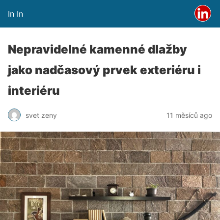
In In
Nepravidelné kamenné dlažby
jako nadčasový prvek exteriéru i
interiéru
svet zeny
11 měsíců ago