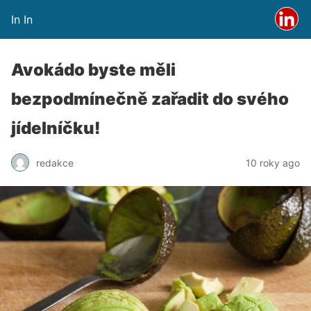
In In
Avokádo byste měli
bezpodmínečně zařadit do svého
jídelníčku!
redakce
10 roky ago