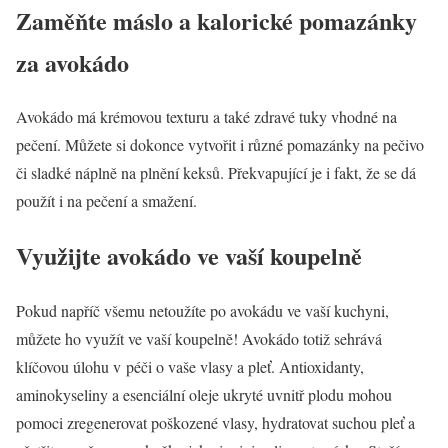
Zaměňte máslo a kalorické pomazánky
za avokádo
Avokádo má krémovou texturu a také zdravé tuky vhodné na
pečení. Můžete si dokonce vytvořit i různé pomazánky na pečivo
či sladké náplně na plnění keksů. Překvapující je i fakt, že se dá
použít i na pečení a smažení.
Využijte avokádo ve vaší koupelně
Pokud napříč všemu netoužíte po avokádu ve vaší kuchyni,
můžete ho využít ve vaší koupelně! Avokádo totiž sehrává
klíčovou úlohu v péči o vaše vlasy a pleť. Antioxidanty,
aminokyseliny a esenciální oleje ukryté uvnitř plodu mohou
pomoci zregenerovat poškozené vlasy, hydratovat suchou pleť a