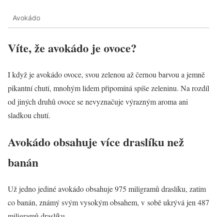
Avokádo
Víte, že avokádo je ovoce?
I když je avokádo ovoce, svou zelenou až černou barvou a jemně
pikantní chutí, mnohým lidem připomíná spíše zeleninu. Na rozdíl
od jiných druhů ovoce se nevyznačuje výrazným aroma ani
sladkou chutí.
Avokádo obsahuje více draslíku než
banán
Už jedno jediné avokádo obsahuje 975 miligramů draslíku, zatím
co banán, známý svým vysokým obsahem, v sobě ukrývá jen 487
miligramů draslíku.