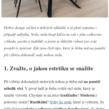
Dobrý design začíná u dobrých základů, a to platí zejména v
případě nábytku. Nohy stolu hrají klíčovou roli v jeho celkovém
vzhledu, pocitu a stabilitě, a proto je důležité vybrat pro svůj
projekt ty správné. Zde jsou čtyři tipy, které je třeba mít na paměti
při výběru dokonalé sady nohou stolu.
1. Zvažte, o jakou estetiku se snažíte
na paměti
Při výběru dokonalých stolových nohou je třeba mít
několik věcí
. V první řadě je třeba zvážit styl stolu, který se
tradičního
Moderní
snažíte vytvořit. Chystáte se na něco
?
z
Rustikální
poloviny století?
?
Nohy ke stolu
, které si vyberete, by
v souladu s celkovou estetikou daného kusu
měly být
. Za druhé