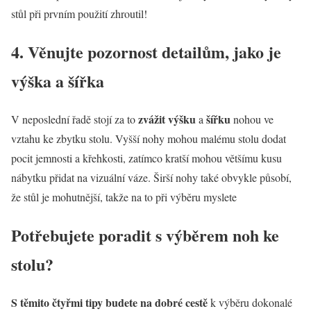
stůl při prvním použití zhroutil!
4. Věnujte pozornost detailům, jako je
výška a šířka
zvážit
výšku
šířku
V neposlední řadě stojí za to
a
nohou ve
vztahu ke zbytku stolu. Vyšší nohy mohou malému stolu dodat
pocit jemnosti a křehkosti, zatímco kratší mohou většímu kusu
nábytku přidat na vizuální váze. Širší nohy také obvykle působí,
že stůl je mohutnější, takže na to při výběru myslete
Potřebujete poradit s výběrem noh ke
stolu?
S těmito čtyřmi tipy budete na dobré cestě
k výběru dokonalé