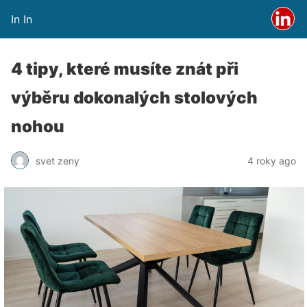
In In
4 tipy, které musíte znát při
výběru dokonalých stolových
nohou
svet zeny
4 roky ago