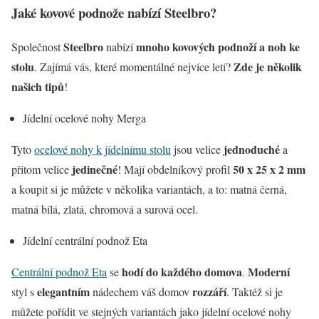
Jaké kovové podnože nabízí Steelbro?
Steelbro
mnoho kovových podnoží a noh ke
Společnost
nabízí
stolu
Zde je několik
. Zajímá vás, které momentálné nejvíce letí?
našich tipů
!
Jídelní ocelové nohy Merga
jednoduché
Tyto
ocelové nohy k jídelnímu stolu
jsou velice
a
jedinečné
50 x 25 x 2 mm
přitom velice
! Mají obdelníkový profil
a koupit si je můžete v několika variantách, a to: matná černá,
matná bílá, zlatá, chromová a surová ocel.
Jídelní centrální podnož Eta
hodí do každého domova
Moderní
Centrální podnož Eta
se
.
elegantním
rozzáří
styl s
nádechem váš domov
. Taktéž si je
můžete pořídit ve stejných variantách jako jídelní ocelové nohy