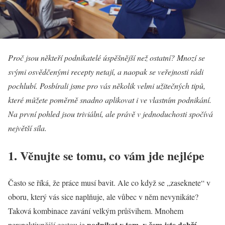
Proč jsou někteří podnikatelé úspěšnější než ostatní? Mnozí se
svými osvědčenými recepty netají, a naopak se veřejnosti rádi
pochlubí. Posbírali jsme pro vás několik velmi užitečných tipů,
které můžete poměrně snadno aplikovat i ve vlastním podnikání.
Na první pohled jsou triviální, ale právě v jednoduchosti spočívá
největší síla.
1. Věnujte se tomu, co vám jde nejlépe
Často se říká, že práce musí bavit. Ale co když se „zaseknete“ v
oboru, který vás sice naplňuje, ale vůbec v něm nevynikáte?
Taková kombinace zavání velkým průšvihem. Mnohem
podnikat v tom, v čem jste dobří
perspektivnější cestou je
.