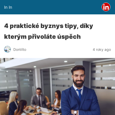
In In
4 praktické byznys tipy, díky
kterým přivoláte úspěch
DonVito
4 roky ago