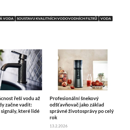
TÁ VODA
SOUSTAVU KVALITNÍCH VODOVODNÍCH FILTRŮ
VODA
nost řeší vodu až
Profesionální šnekový
kdy začne vadit:
odšťavňovač jako základ
 signály, které lidé
správné životosprávy po celý
rok
13.2.2026