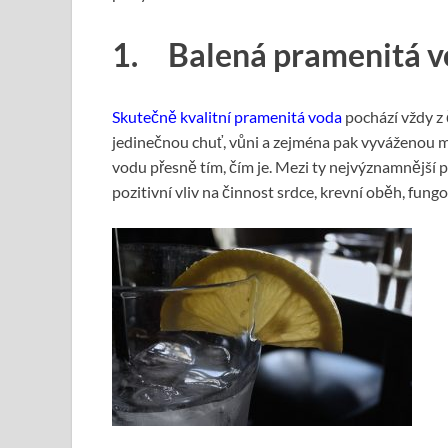
1. Balená pramenitá v
Skutečně kvalitní pramenitá voda
pochází vždy z 
jedinečnou chuť, vůni a zejména pak vyváženou m
vodu přesně tím, čím je. Mezi ty nejvýznamnější p
pozitivní vliv na činnost srdce, krevní oběh, fung