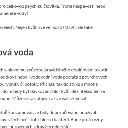
é pro celkovou psychiku člověka. Trpíte nespavostí nebo
pramenité vody!
elech. Nejen kvůli své velikosti (18,9l), ale také
ová voda
h k hlavnímu způsobu pravidelného doplňování tekutin.
Kohoutková neboli vodovodní voda pochází z povrchových
, rybníky či potoky. Přichází tak do styku s mnoha
 do ní tedy být dávkován chlor kvůli dezinfekci. Ten se
uho. Může se tak objevit až ve vaší sklenici!
elně konzumovat. Je tedy doporučováno používat
baví všech nečistot, chloru i bakterií. Bude proto vždy
ezbaví přirozených zdravých minerálů!