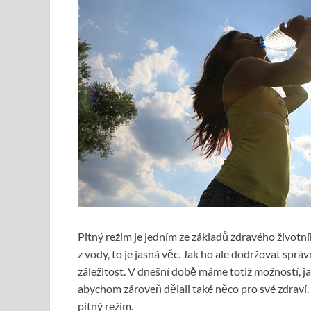
Pitný režim je jedním ze základů zdravého životní
z vody, to je jasná věc. Jak ho ale dodržovat sp
záležitost. V dnešní době máme totiž možností, jak
abychom zároveň dělali také něco pro své zdraví. P
pitný režim.