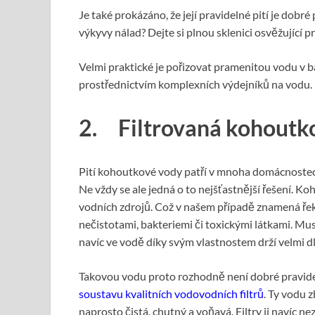
Je také prokázáno, že její pravidelné pití je dobr
výkyvy nálad? Dejte si plnou sklenici osvěžující 
Velmi praktické je pořizovat pramenitou vodu v bar
prostřednictvím komplexních výdejníků na vodu.
2. Filtrovaná kohoutk
Pití kohoutkové vody patří v mnoha domácnostec
Ne vždy se ale jedná o to nejšťastnější řešení. 
vodních zdrojů. Což v našem případě znamená řeky
nečistotami, bakteriemi či toxickými látkami. Musí
navíc ve vodě díky svým vlastnostem drží velmi dlo
Takovou vodu proto rozhodně není dobré pravid
soustavu kvalitních vodovodních filtrů
. Ty vodu z
naprosto čistá, chutný a voňavá. Filtry ji navíc n