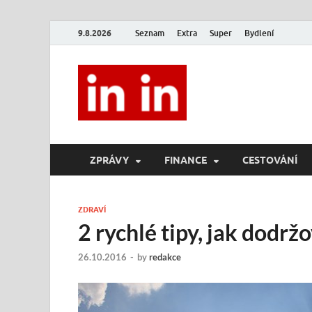
9.8.2026
Seznam
Extra
Super
Bydlení
In In
Magazín životního stylu.
ZPRÁVY
FINANCE
CESTOVÁNÍ
ZDRAVÍ
2 rychlé tipy, jak dodrž
26.10.2016
-
by
redakce