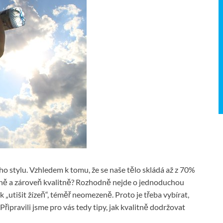
ho stylu. Vzhledem k tomu, že se naše tělo skládá až z 70%
rávně a zároveň kvalitně? Rozhodně nejde o jednoduchou
 „utišit žízeň“, téměř neomezeně. Proto je třeba vybírat,
řipravili jsme pro vás tedy tipy, jak kvalitně dodržovat