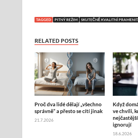
TAGGED
PITNÝ REŽIM
SKUTEČNĚ KVALITNÍ PRAMENI
RELATED POSTS
Proč dva lidé dělají „všechno
Když domác
správně“ a přesto se cítí jinak
ve chvíli, 
nejčastější
21.7.2026
ignorují
18.6.2026