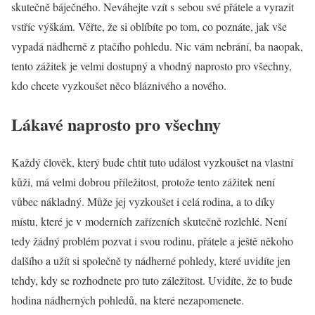
skutečně báječného. Neváhejte vzít s sebou své přátele a vyrazit
vstříc výškám. Věřte, že si oblíbíte po tom, co poznáte, jak vše
vypadá nádherně z ptačího pohledu. Nic vám nebrání, ba naopak,
tento zážitek je velmi dostupný a vhodný naprosto pro všechny,
kdo chcete vyzkoušet něco bláznivého a nového.
Lákavé naprosto pro všechny
Každý člověk, který bude chtít tuto událost vyzkoušet na vlastní
kůži, má velmi dobrou příležitost, protože tento zážitek není
vůbec nákladný. Může jej vyzkoušet i celá rodina, a to díky
místu, které je v moderních zařízeních skutečně rozlehlé. Není
tedy žádný problém pozvat i svou rodinu, přátele a ještě někoho
dalšího a užít si společně ty nádherné pohledy, které uvidíte jen
tehdy, kdy se rozhodnete pro tuto záležitost. Uvidíte, že to bude
hodina nádherných pohledů, na které nezapomenete.