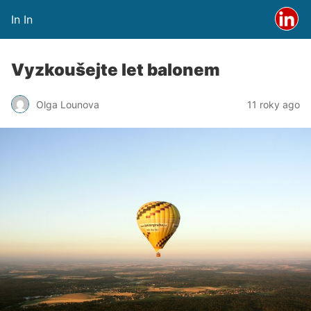
In In
Vyzkoušejte let balonem
Olga Lounova
11 roky ago