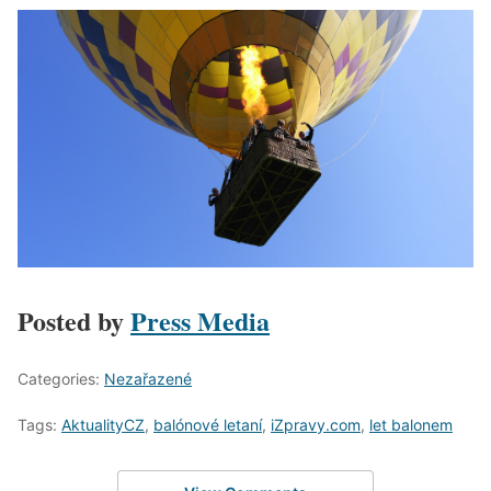
Posted by
Press Media
Categories:
Nezařazené
Tags:
AktualityCZ
,
balónové letaní
,
iZpravy.com
,
let balonem