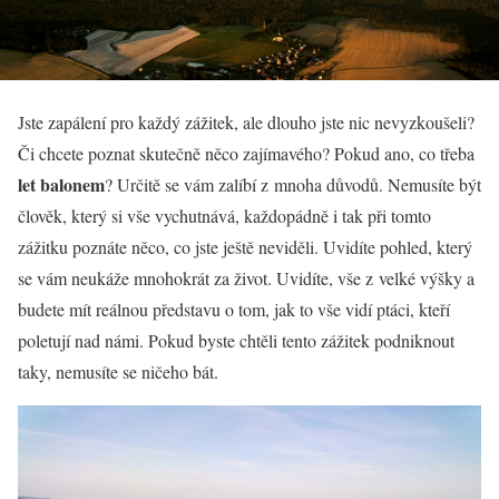
Jste zapálení pro každý zážitek, ale dlouho jste nic nevyzkoušeli?
Či chcete poznat skutečně něco zajímavého? Pokud ano, co třeba
let balonem
? Určitě se vám zalíbí z mnoha důvodů. Nemusíte být
člověk, který si vše vychutnává, každopádně i tak při tomto
zážitku poznáte něco, co jste ještě neviděli. Uvidíte pohled, který
se vám neukáže mnohokrát za život. Uvidíte, vše z velké výšky a
budete mít reálnou představu o tom, jak to vše vidí ptáci, kteří
poletují nad námi. Pokud byste chtěli tento zážitek podniknout
taky, nemusíte se ničeho bát.