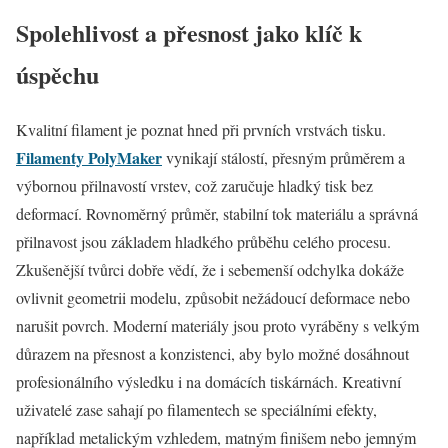
Spolehlivost a přesnost jako klíč k
úspěchu
Kvalitní filament je poznat hned při prvních vrstvách tisku.
Filamenty PolyMaker
vynikají stálostí, přesným průměrem a
výbornou přilnavostí vrstev, což zaručuje hladký tisk bez
deformací. Rovnoměrný průměr, stabilní tok materiálu a správná
přilnavost jsou základem hladkého průběhu celého procesu.
Zkušenější tvůrci dobře vědí, že i sebemenší odchylka dokáže
ovlivnit geometrii modelu, způsobit nežádoucí deformace nebo
narušit povrch. Moderní materiály jsou proto vyráběny s velkým
důrazem na přesnost a konzistenci, aby bylo možné dosáhnout
profesionálního výsledku i na domácích tiskárnách. Kreativní
uživatelé zase sahají po filamentech se speciálními efekty,
například metalickým vzhledem, matným finišem nebo jemným