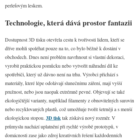
perleťovým leskem.
Technologie, která dává prostor fantazii
Dostupnost 3D tisku otevřela cestu k tvořivosti lidem, kteří se
dříve mohli spoléhat pouze na to, co bylo běžně k dostání v
obchodech. Dnes není problém navrhnout si vlastní dekoraci,
vyrobit praktickou pomůcku nebo vytvořit náhradní díl ke
spotřebiči, který už dávno není na trhu. Výrobci přichází s
materiály, které lépe odolávají slunečnímu záření, mají vyšší
pružnost, nebo jsou naopak extrémně pevné. Objevují se také
ekologičtější varianty, například filamenty z obnovitelných surovin
nebo recyklovaných plastů, což umožňuje tvořit šetrněji a s menší
3D tisk
ekologickou stopou.
tak získává nový rozměr. V
průmyslu nachází uplatnění při rychlé výrobě prototypů, v
domácnosti zase jako zdroj kreativních řešení každodenních