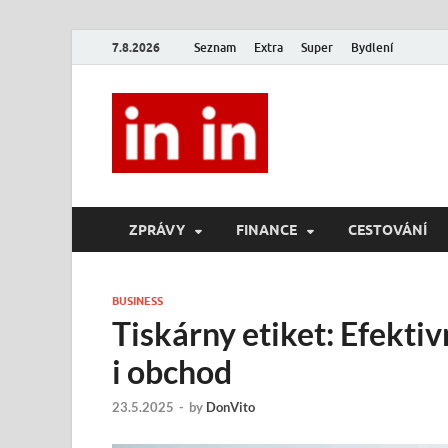
7.8.2026
Seznam
Extra
Super
Bydlení
In In
Magazín životního stylu.
ZPRÁVY
FINANCE
CESTOVÁNÍ
BUSINESS
Tiskárny etiket: Efektivn
i obchod
23.5.2025
-
by
DonVito