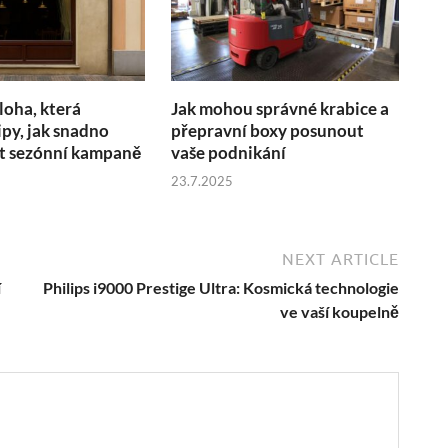
loha, která
Jak mohou správné krabice a
ipy, jak snadno
přepravní boxy posunout
 sezónní kampaně
vaše podnikání
23.7.2025
NEXT ARTICLE
í
Philips i9000 Prestige Ultra: Kosmická technologie
ve vaší koupelně