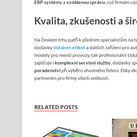
ERP systém
y a
vzdálenou správu
, což firmám vý
Kvalita, zkušenosti a š
Na českém trhu patří k předním specialistům na 
dodávky
tiskáren etiket
a dalších zařízení pro au
modely pro menší provozy, tak profesionální tisk
zajišťuje i
komplexní servisní služby
, dodávky sp
poradenství
při výběru vhodného řešení. Díky dlo
partnerem pro firmy všech velikostí.
RELATED POSTS