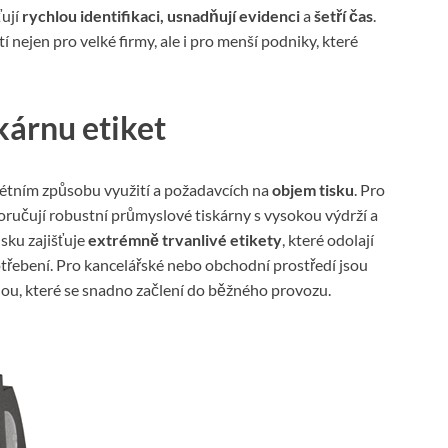
ťují
rychlou identifikaci, usnadňují evidenci
a
šetří čas
.
 nejen pro velké firmy, ale i pro menší podniky, které
kárnu etiket
rétním způsobu využití a požadavcích na
objem tisku
. Pro
ručují robustní průmyslové tiskárny s vysokou výdrží a
isku zajišťuje
extrémně trvanlivé etikety
, které odolají
řebení. Pro kancelářské nebo obchodní prostředí jsou
ou, které se snadno začlení do běžného provozu.