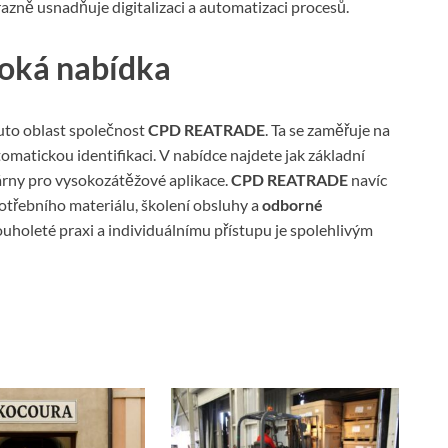
razně usnadňuje digitalizaci a automatizaci procesů.
iroká nabídka
tuto oblast společnost
CPD REATRADE
. Ta se zaměřuje na
tomatickou identifikaci. V nabídce najdete jak základní
árny pro vysokozátěžové aplikace.
CPD REATRADE
navíc
otřebního materiálu, školení obsluhy a
odborné
uholeté praxi a individuálnímu přístupu je spolehlivým