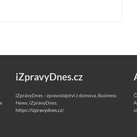
iZpravyDnes.cz
iZprávyDnes - zpravodajství z domova. Business
Č
e
News. iZprávyDnes.
A
https://izpravydnes.cz/
o