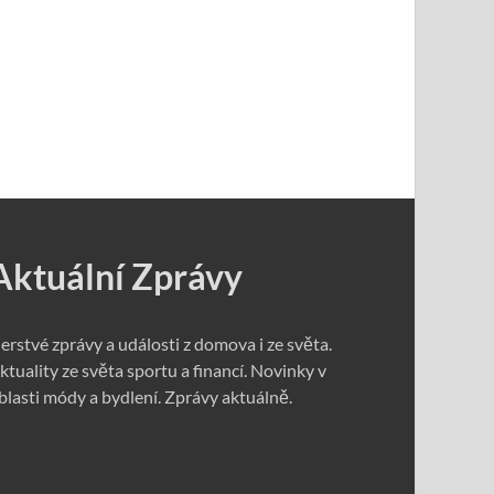
Aktuální Zprávy
erstvé zprávy a události z domova i ze světa.
ktuality ze světa sportu a financí. Novinky v
blasti módy a bydlení. Zprávy aktuálně.