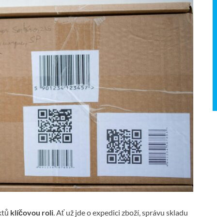
ktů
klíčovou roli
. Ať už jde o expedici zboží, správu skladu