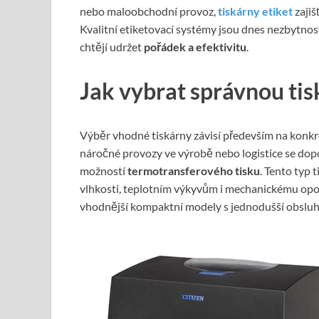
nebo maloobchodní provoz,
tiskárny etiket
zajiš
Kvalitní etiketovací systémy jsou dnes nezbytností
chtějí udržet
pořádek a efektivitu
.
Jak vybrat správnou tis
Výběr vhodné tiskárny závisí především na konk
náročné provozy ve výrobě nebo logistice se dopo
možností
termotransferového tisku
. Tento typ t
vlhkosti, teplotním výkyvům i mechanickému opot
vhodnější kompaktní modely s jednodušší obsluh