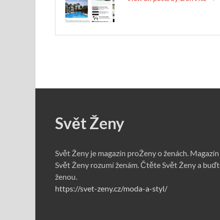
Svět Ženy
Svět Ženy je magazín proŽeny o ženách. Magazín
Svět Ženy rozumí ženám. Čtěte Svět Ženy a buďt
ženou.
https://svet-zeny.cz/moda-a-styl/