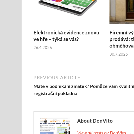
Elektronická evidence znovu
Firemní vý
ve hře – týká se vás?
prodává: t
obměňovat
26.4.2026
30.7.2025
PREVIOUS ARTICLE
Máte v podnikání zmatek? Pomůže vám kvalitn
registrační pokladna
About DonVito
View all posts by DonVito →