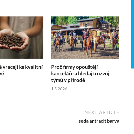
é vracejí ke kvalitní
Proč firmy opouštějí
vě
kanceláře a hledají rozvoj
týmů v přírodě
1.5.2026
NEXT ARTICLE
seda antracit barva