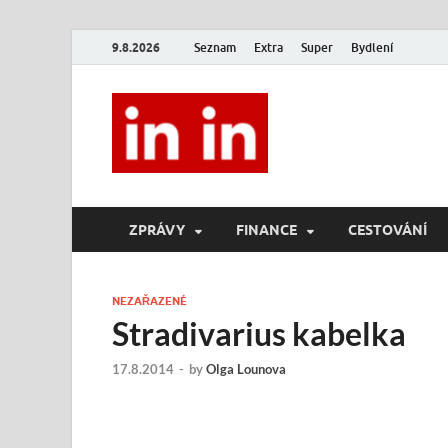
9.8.2026
Seznam
Extra
Super
Bydlení
In In
Magazín životního stylu.
ZPRÁVY
FINANCE
CESTOVÁNÍ
NEZAŘAZENÉ
Stradivarius kabelka
17.8.2014
-
by
Olga Lounova