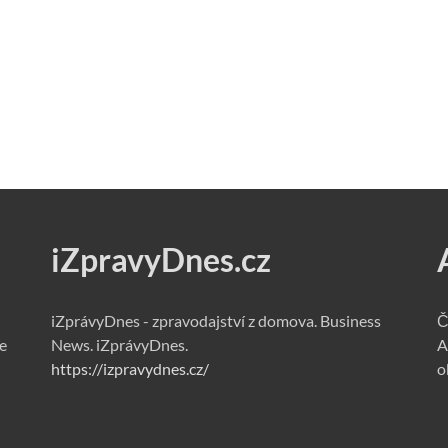
iZpravyDnes.cz
iZprávyDnes - zpravodajství z domova. Business
Č
e
News. iZprávyDnes.
A
https://izpravydnes.cz/
o