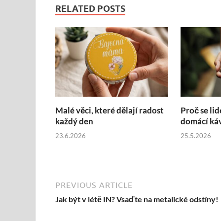
RELATED POSTS
Malé věci, které dělají radost
Proč se lid
každý den
domácí ká
23.6.2026
25.5.2026
PREVIOUS ARTICLE
Jak být v létě IN? Vsaďte na metalické odstíny!