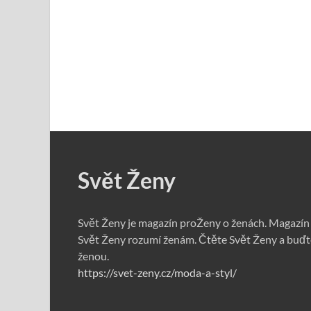
Svět Ženy
Svět Ženy je magazín proŽeny o ženách. Magazín
Svět Ženy rozumí ženám. Čtěte Svět Ženy a buďt
ženou.
https://svet-zeny.cz/moda-a-styl/