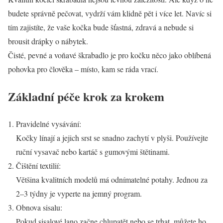
budete správně pečovat, vydrží vám klidně pět i více let. Navíc si
tím zajistíte, že vaše kočka bude šťastná, zdravá a nebude si
brousit drápky o nábytek.
Čisté, pevné a voňavé škrabadlo je pro kočku něco jako oblíbená
pohovka pro člověka – místo, kam se ráda vrací.
Základní péče krok za krokem
Pravidelné vysávání:
Kočky línají a jejich srst se snadno zachytí v plyši. Používejte
ruční vysavač nebo kartáč s gumovými štětinami.
Čištění textilií:
Většina kvalitních modelů má odnímatelné potahy. Jednou za
2–3 týdny je vyperte na jemný program.
Obnova sisalu:
Pokud sisalové lano začne chlupatět nebo se trhat, můžete ho