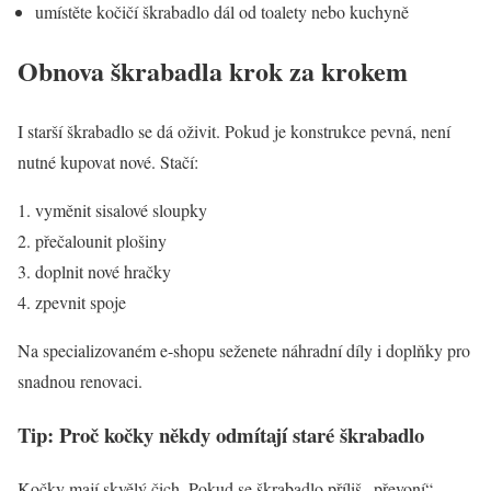
umístěte kočičí škrabadlo dál od toalety nebo kuchyně
Obnova škrabadla krok za krokem
I starší škrabadlo se dá oživit. Pokud je konstrukce pevná, není
nutné kupovat nové. Stačí:
vyměnit sisalové sloupky
přečalounit plošiny
doplnit nové hračky
zpevnit spoje
Na specializovaném e-shopu seženete náhradní díly i doplňky pro
snadnou renovaci.
Tip: Proč kočky někdy odmítají staré škrabadlo
Kočky mají skvělý čich. Pokud se škrabadlo příliš „převoní“