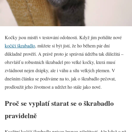
Kočky jsou mistři v testování odolnosti. Když jim pořídíte nové
kočičí škrabadlo
, můžete si být jistí, že ho během pár dní
důkladně prověří. A právě proto je správná údržba tak důležitá –
obzvlášť u robustních škrabadel pro velké kočky, která musí
zvládnout nejen drápky, ale i váhu a sílu velkých plemen. V
dnešním článku se podíváme na to, jak o škrabadlo pečovat,
prodloužit jeho životnost a udržet ho stále jako nové.
Proč se vyplatí starat se o škrabadlo
pravidelně
Kvalitní kočičí škrabadla nejsou levnou záležitostí. Ale když o ně