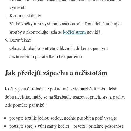
vyměnit.
Kontrola stability:
Velké kočky umí vyvinout značnou sílu. Pravidelně utahujte
šrouby a zkontrolujte, zda se
kočičí strom
neviklá.
Dezinfekce:
Občas škrabadlo přetřete vlhkým hadříkem s jemným
dezinfekčním prostředkem bez parfému.
Jak předejít zápachu a nečistotám
Kočky jsou čistotné, ale pokud máte víc mazlíčků nebo delší
dobu nečistíte, může se na škrabadle usazovat prach, srst a pachy.
Zde pomůže pár triků:
posypte textilie jedlou sodou, nechte působit a poté vysajte
použijte sprej s vůní šanty kočičí – osvěží i přitáhne pozornost