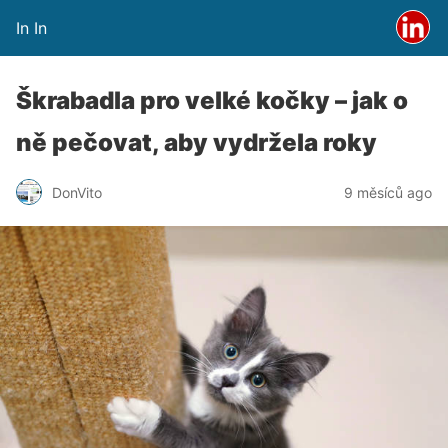
In In
Škrabadla pro velké kočky – jak o
ně pečovat, aby vydržela roky
DonVito
9 měsíců ago