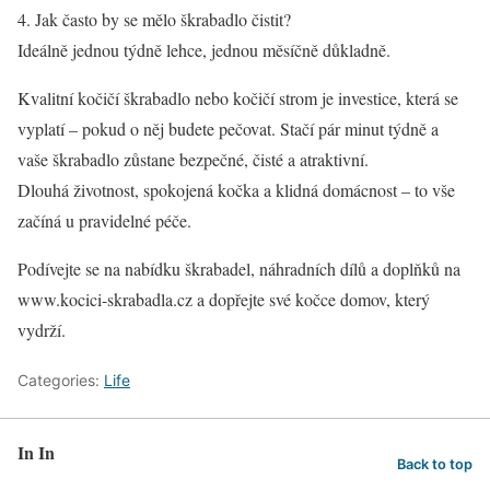
4. Jak často by se mělo škrabadlo čistit?
Ideálně jednou týdně lehce, jednou měsíčně důkladně.
Kvalitní kočičí škrabadlo nebo kočičí strom je investice, která se
vyplatí – pokud o něj budete pečovat. Stačí pár minut týdně a
vaše škrabadlo zůstane bezpečné, čisté a atraktivní.
Dlouhá životnost, spokojená kočka a klidná domácnost – to vše
začíná u pravidelné péče.
Podívejte se na nabídku škrabadel, náhradních dílů a doplňků na
www.kocici-skrabadla.cz a dopřejte své kočce domov, který
vydrží.
Categories:
Life
In In
Back to top