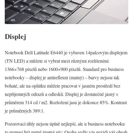
Displej
Notebook Dell Latitude E6440 je vybaven 14palcovým displejem
(TN LED) a můžete si vybrat mezi různými rozlišeními:
1366×768 pixelů nebo 1600×900 pixelů. Standard pro business
notebooky – displej je antireflexní (matný) – barvy nejsou tak
bohaté, ale na oplátku můžete pracovat v jasném prostředí bez
nepříjemných odrazů a odlesků. Displej je dostatečně jasný s
průměrem 314 cd / m2. Rozložení jasu je dokonce 85%. Kontrast
je průměrných 389:1.
Pozorovací úhly nejsou úplně nejlepší, ale u business notebooku
to nemusí být nutně špatná věc: Osoba vedle vás nevidí váš obsah