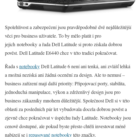
Spolehlivost a zabezpečení jsou pravděpodobně dvě nejdůležitější
věci pro business uživatele. To by mělo platit i pro
jejich notebooky a řada Dell Latitude si proto získala dobrou
pověst. Dell Latitude E6440 chce v této tradici pokračovat.
Řada s
notebooky
Dell Latitude 6 není ani tenká, ani zvlášť lehká
a možná nezíská ani žádná ocenění za design. Ale to nemusí –
business zařízení mají další priority: Připojovací porty, stabilita,
jednoduchá manipulace, výkon a zdrženlivý design jsou pro
business zákazníky mnohem důležitější. Společnost Dell si v této
oblasti za posledních pár let vybudovala docela dobrou pověst a
zjevně chce pokračovat v úspěchu řady Latitude. Notebooky jsou
cenově dostupné, ale pokud byste přesto chtěli investovat méně
nabízejí se i
repasované notebooky
této značky.