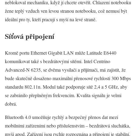
neblokoval mechaniku, když jí chcete otevřít. Chlazení notebooku
žene teplý vzduch ven levou stranou notebooku, což nemusí být
ideální pro ty, kteří pracují s myší na levé straně.
Síťová připojení
Kromě portu Ethernet Gigabit LAN může Latitude E6440
komunikovat také s bezdrátovými sítěmi. Intel Centrino
Advanced-N 6235, se dvěma vysílači a přijímači, má zajistit, že
bude skutečně dosaženo maximální přenosové rychlosti 300 Mbps
standardu 802.11n. Modul také podporuje sítě 2,4 a 5 GHz, aby
se zabránilo přeplněným frekvencím. Kvalita signálu je velmi
dobrá.
Bluetooth 4.0 umožňuje rychlý a bezpečný přenos dat mezi
mobilními zařízeními nebo příslušenstvím – bezdrátová sluchátka,
myši apod. Zařízení jsou rychle rozpoznána a připojení je stabilní.