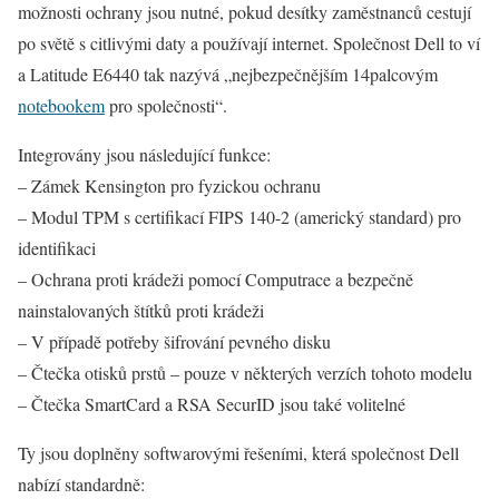
možnosti ochrany jsou nutné, pokud desítky zaměstnanců cestují
po světě s citlivými daty a používají internet. Společnost Dell to ví
a Latitude E6440 tak nazývá „nejbezpečnějším 14palcovým
notebookem
pro společnosti“.
Integrovány jsou následující funkce:
– Zámek Kensington pro fyzickou ochranu
– Modul TPM s certifikací FIPS 140-2 (americký standard) pro
identifikaci
– Ochrana proti krádeži pomocí Computrace a bezpečně
nainstalovaných štítků proti krádeži
– V případě potřeby šifrování pevného disku
– Čtečka otisků prstů – pouze v některých verzích tohoto modelu
– Čtečka SmartCard a RSA SecurID jsou také volitelné
Ty jsou doplněny softwarovými řešeními, která společnost Dell
nabízí standardně: