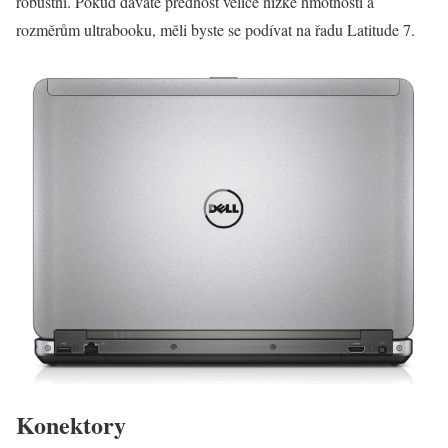
robustní. Pokud dáváte přednost velice nízké hmotnosti a
rozměrům ultrabooku, měli byste se podívat na řadu Latitude 7.
Konektory