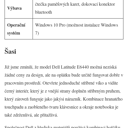
čtečka paměťových karet, dokovací konektor
Výbava
bluetooth
Operační
Windows 10 Pro (možnost instalace Windows
systém
7)
Šasi
Již jsme zmínili, že model Dell Latitude E6440 možná nezíská
žádné ceny za design, ale na oplátku bude určitě fungovat dobře v
pracovním prostředí. Otevřete jednoduché stříbrné víko a vidíte
černý interiér, který je z vnější strany doplněn stříbrným pruhem,
který zároveň funguje jako jakýsi nárazník. Kombinace hranatého
touchpadu a zaobleného tvaru klávesnice a okraje notebooku je
také zdrženlivá, ale přitažlivá.
Společnost Dell z hlediska materiálů používá kombinaci hořčíku,