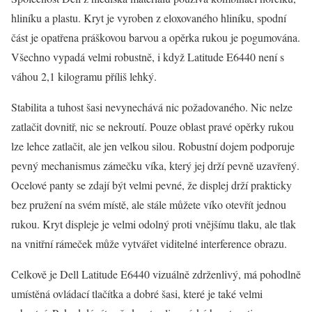
hliníku a plastu. Kryt je vyroben z eloxovaného hliníku, spodní
část je opatřena práškovou barvou a opěrka rukou je pogumována.
Všechno vypadá velmi robustně, i když Latitude E6440 není s
váhou 2,1 kilogramu příliš lehký.
Stabilita a tuhost šasi nevynechává nic požadovaného. Nic nelze
zatlačit dovnitř, nic se nekroutí. Pouze oblast pravé opěrky rukou
lze lehce zatlačit, ale jen velkou silou. Robustní dojem podporuje
pevný mechanismus zámečku víka, který jej drží pevně uzavřený.
Ocelové panty se zdají být velmi pevné, že displej drží prakticky
bez pružení na svém místě, ale stále můžete víko otevřít jednou
rukou. Kryt displeje je velmi odolný proti vnějšímu tlaku, ale tlak
na vnitřní rámeček může vytvářet viditelné interference obrazu.
Celkově je Dell Latitude E6440 vizuálně zdrženlivý, má pohodlně
umístěná ovládací tlačítka a dobré šasi, které je také velmi