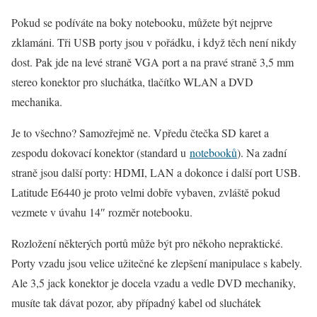
Pokud se podíváte na boky notebooku, můžete být nejprve
zklamáni. Tři USB porty jsou v pořádku, i když těch není nikdy
dost. Pak jde na levé straně VGA port a na pravé straně 3,5 mm
stereo konektor pro sluchátka, tlačítko WLAN a DVD
mechanika.
Je to všechno? Samozřejmě ne. Vpředu čtečka SD karet a
zespodu dokovací konektor (standard u
notebooků
). Na zadní
straně jsou další porty: HDMI, LAN a dokonce i další port USB.
Latitude E6440 je proto velmi dobře vybaven, zvláště pokud
vezmete v úvahu 14″ rozměr notebooku.
Rozložení některých portů může být pro někoho nepraktické.
Porty vzadu jsou velice užitečné ke zlepšení manipulace s kabely.
Ale 3,5 jack konektor je docela vzadu a vedle DVD mechaniky,
musíte tak dávat pozor, aby případný kabel od sluchátek