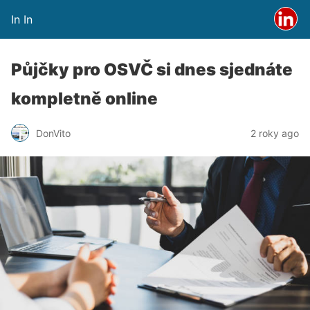
In In
Půjčky pro OSVČ si dnes sjednáte
kompletně online
DonVito
2 roky ago