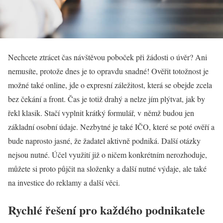
Nechcete ztrácet čas návštěvou poboček při žádosti o úvěr? Ani
nemusíte, protože dnes je to opravdu snadné! Ověřit totožnost je
možné také online, jde o expresní záležitost, která se obejde zcela
bez čekání a front. Čas je totiž drahý a nelze jím plýtvat, jak by
řekl klasik. Stačí vyplnit krátký formulář, v němž budou jen
základní osobní údaje. Nezbytné je také IČO, které se poté ověří a
bude naprosto jasné, že žadatel aktivně podniká. Další otázky
nejsou nutné. Účel využití již o ničem konkrétním nerozhoduje,
můžete si proto půjčit na složenky a další nutné výdaje, ale také
na investice do reklamy a další věci.
Rychlé řešení pro každého podnikatele