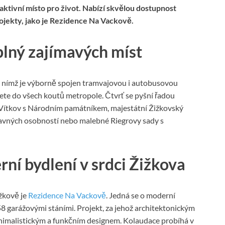
ktivní místo pro život. Nabízí skvělou dostupnost
ojekty, jako je Rezidence Na Vackově.
 plný zajímavých míst
, s nímž je výborně spojen tramvajovou i autobusovou
te do všech koutů metropole. Čtvrť se pyšní řadou
ch Vítkov s Národním památníkem, majestátní Žižkovský
slavných osobností nebo malebné Riegrovy sady s
ní bydlení v srdci Žižkova
žkově je
Rezidence Na Vackově
. Jedná se o moderní
 garážovými stáními. Projekt, za jehož architektonickým
nimalistickým a funkčním designem. Kolaudace probíhá v