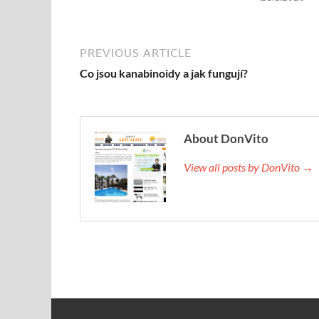
PREVIOUS ARTICLE
Co jsou kanabinoidy a jak fungují?
About DonVito
View all posts by DonVito →