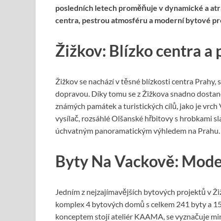
posledních letech proměňuje v dynamické a atra
centra, pestrou atmosféru a moderní bytové pr
Žižkov: Blízko centra a
Žižkov se nachází v těsné blízkosti centra Prahy
dopravou. Díky tomu se z Žižkova snadno dostane
známých památek a turistických cílů, jako je vr
vysílač, rozsáhlé Olšanské hřbitovy s hrobkami 
úchvatným panoramatickým výhledem na Prahu.
Byty Na Vackově: Moder
Jedním z nejzajímavějších bytových projektů v Ži
komplex 4 bytových domů s celkem 241 byty a 158
konceptem stojí ateliér KAAMA, se vyznačuje mi