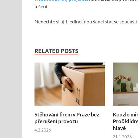
řešení.
Nenechte si ujít jedinečnou šanci stát se součástí 
RELATED POSTS
Stěhování firem v Praze bez
Kouzlo mi
přerušení provozu
Proč klidn
hlavě
4.2.2026
21.1.2026