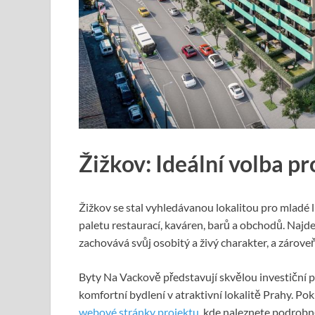
Žižkov: Ideální volba pr
Žižkov se stal vyhledávanou lokalitou pro mladé li
paletu restaurací, kaváren, barů a obchodů. Najdete
zachovává svůj osobitý a živý charakter, a zároveň
Byty Na Vackově představují skvělou investiční příl
komfortní bydlení v atraktivní lokalitě Prahy. Po
webové stránky projektu
, kde naleznete podrobn