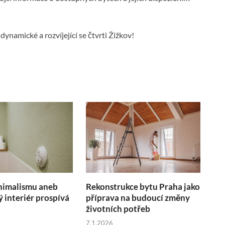
dynamické a rozvíjející se čtvrti Žižkov!
nimalismu aneb
Rekonstrukce bytu Praha jako
ý interiér prospívá
příprava na budoucí změny
životních potřeb
7.1.2026