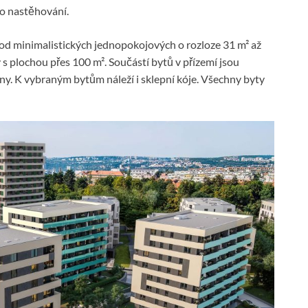
ro nastěhování.
 od minimalistických jednopokojových o rozloze 31 m² až
s plochou přes 100 m². Součástí bytů v přízemí jsou
ny. K vybraným bytům náleží i sklepní kóje. Všechny byty