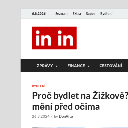
6.8.2026
Seznam
Extra
Super
Bydlení
In In
Magazín životního stylu.
ZPRÁVY
FINANCE
CESTOVÁNÍ
BYDLENÍ
Proč bydlet na Žižkově?
mění před očima
26.3.2024
-
by
DonVito