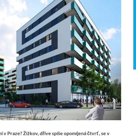
í v Praze? Žižkov, dříve spíše opomíjená čtvrť, se v