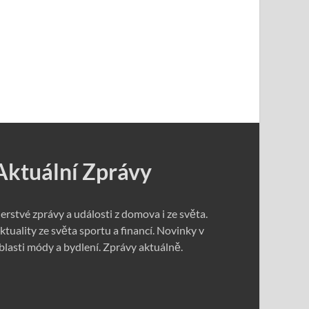
Aktuální Zprávy
erstvé zprávy a události z domova i ze světa.
ktuality ze světa sportu a financí. Novinky v
blasti módy a bydlení. Zprávy aktuálně.