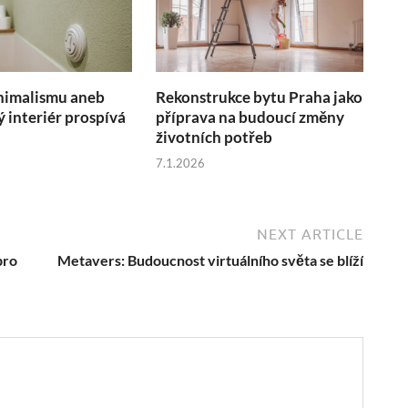
nimalismu aneb
Rekonstrukce bytu Praha jako
ý interiér prospívá
příprava na budoucí změny
životních potřeb
7.1.2026
NEXT ARTICLE
pro
Metavers: Budoucnost virtuálního světa se blíží