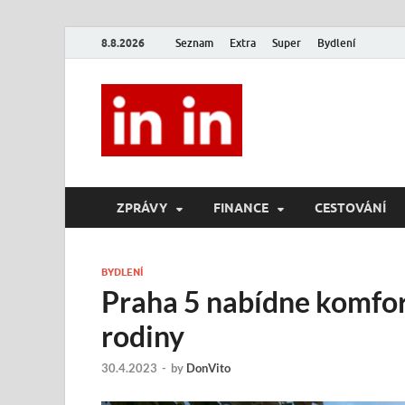
8.8.2026
Seznam
Extra
Super
Bydlení
In In
Magazín životního stylu.
ZPRÁVY
FINANCE
CESTOVÁNÍ
BYDLENÍ
Praha 5 nabídne komfor
rodiny
30.4.2023
-
by
DonVito