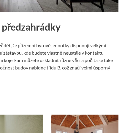
u předzahrádky
vědět, že přízemní bytové jednotky disponují velkými
 zástavbu, kde budete vlastně neustále v kontaktu
pní kóje, kam můžete uskladnit různé věci a počítá se také
očnost budov nabídne třídu B, což značí velmi úsporný