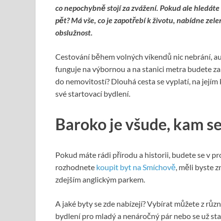
co nepochybně stojí za zvážení. Pokud ale hledáte d
pět? Má vše, co je zapotřebí k životu, nabídne zel
obslužnost.
Cestování během volných víkendů nic nebrání, au
funguje na výbornou a na stanici metra budete za
do nemovitostí? Dlouhá cesta se vyplatí, na její
své startovací bydlení.
Baroko je všude, kam s
Pokud máte rádi přírodu a historii, budete se v p
rozhodnete
koupit byt na Smíchově
, měli byste z
zdejším anglickým parkem.
A jaké byty se zde nabízejí? Vybírat můžete z různ
bydlení pro mladý a nenáročný pár nebo se už sta