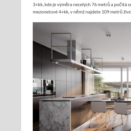
3+kk, kde je výměra necelých 76 metrů a počítá s
mezonetové 4+kk, v němž najdete 109 metrů živo