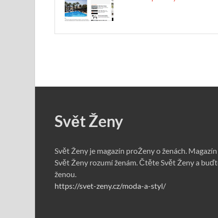
Svět Ženy
Svět Ženy je magazín proŽeny o ženách. Magazín
Svět Ženy rozumí ženám. Čtěte Svět Ženy a buďt
ženou.
https://svet-zeny.cz/moda-a-styl/