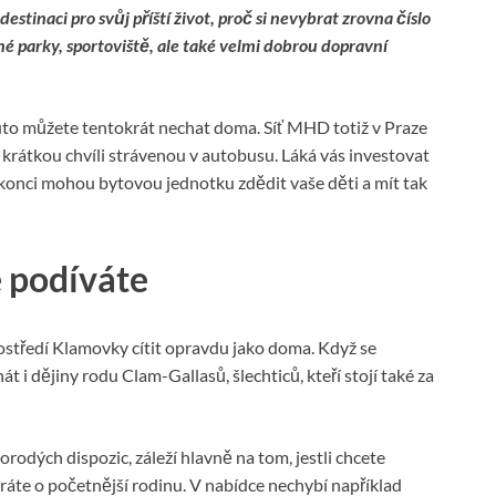
estinaci pro svůj příští život, proč si nevybrat zrovna číslo
ené parky, sportoviště, ale také velmi dobrou dopravní
to můžete tentokrát nechat doma. Síť MHD totiž v Praze
 krátkou chvíli strávenou v autobusu. Láká vás investovat
m konci mohou bytovou jednotku zdědit vaše děti a mít tak
e podíváte
rostředí Klamovky cítit opravdu jako doma. Když se
nát i dějiny rodu Clam-Gallasů, šlechticů, kteří stojí také za
orodých dispozic, záleží hlavně na tom, jestli chcete
ráte o početnější rodinu. V nabídce nechybí například