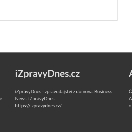
iZpravyDnes.cz
iZprávyDnes - zpravodajství z domova. Business
Č
e
News. iZprávyDnes.
A
https://izpravydnes.cz/
o