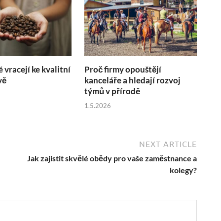
é vracejí ke kvalitní
Proč firmy opouštějí
vě
kanceláře a hledají rozvoj
týmů v přírodě
1.5.2026
NEXT ARTICLE
Jak zajistit skvělé obědy pro vaše zaměstnance a
kolegy?