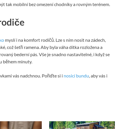
a být tak mobilní bez omezení chodníky a rovným terénem.
rodiče
ko
myslí i na komfort rodičů. Lze s ním nosit na zádech,
, což šetří ramena. Aby byla váha dítka rozložena a
rovaný bederní pás. Vše je snadno nastavitelné, i když se
avu během minuty.
vkami vás nadchnou. Pořiďte si i
nosicí bundu
, aby vás i