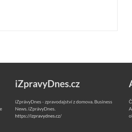
iZpravyDnes.cz
iZprávyDnes - zpravodajství z domova. Business
Č
e
News. iZprávyDnes.
A
https://izpravydnes.cz/
o