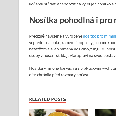
kočárek střídat, anebo vzít na výlet jen nosítko 
Nosítka pohodlná i pro 
Precizně navržené a vyrobené
nosítko pro mimin
vepředu i na boku, ramenní popruhy jsou měkounké
nezatěžovala jen ramena nosícího, funguje i polst
osoby v nošení střídají, vše upraví na svou post
Nosítka v mnoha barvách a s praktickými vychytá
dítě chránila před rozmary počasí.
RELATED POSTS