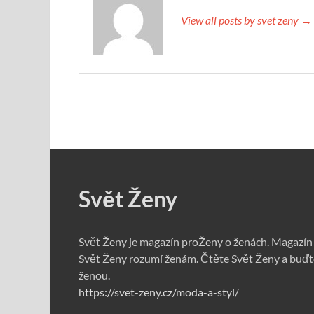
View all posts by svet zeny →
Svět Ženy
Svět Ženy je magazín proŽeny o ženách. Magazín
Svět Ženy rozumí ženám. Čtěte Svět Ženy a buďt
ženou.
https://svet-zeny.cz/moda-a-styl/