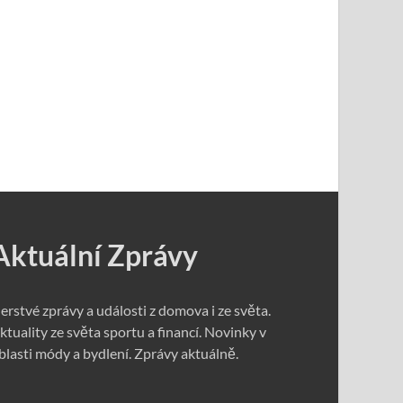
Aktuální Zprávy
erstvé zprávy a události z domova i ze světa.
ktuality ze světa sportu a financí. Novinky v
blasti módy a bydlení. Zprávy aktuálně.