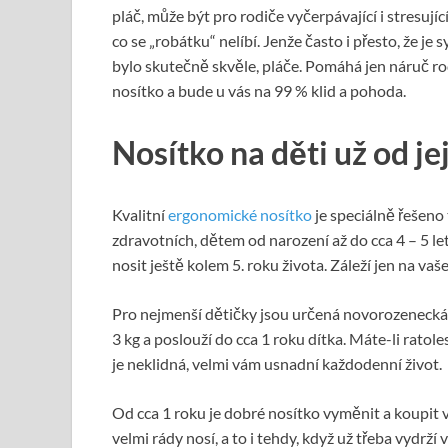
pláč, může být pro rodiče vyčerpávající i stresujíc
co se „robátku“ nelíbí. Jenže často i přesto, že je 
bylo skutečně skvěle, pláče. Pomáhá jen náruč r
nosítko a bude u vás na 99 % klid a pohoda.
Nosítko na děti už od je
Kvalitní
ergonomické nosítko
je speciálně řešeno
zdravotních, dětem od narození až do cca 4 – 5 le
nosit ještě kolem 5. roku života. Záleží jen na v
Pro nejmenší dětičky jsou určená novorozenecká
3 kg a poslouží do cca 1 roku dítka. Máte-li ratol
je neklidná, velmi vám usnadní každodenní život.
Od cca 1 roku je dobré nosítko vyměnit a koupit v
velmi rády nosí, a to i tehdy, když už třeba vydrží