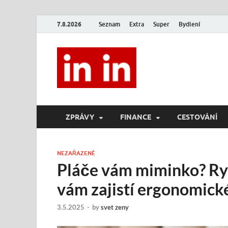
7.8.2026
Seznam
Extra
Super
Bydlení
In In
Magazín životního stylu.
ZPRÁVY
FINANCE
CESTOVÁNÍ
NEZAŘAZENÉ
Pláče vám miminko? Ry
vám zajistí ergonomick
3.5.2025
-
by
svet zeny