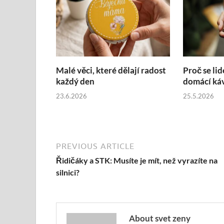
Malé věci, které dělají radost
Proč se lid
každý den
domácí ká
23.6.2026
25.5.2026
PREVIOUS ARTICLE
Řidičáky a STK: Musíte je mít, než vyrazíte na
silnici?
About svet zeny