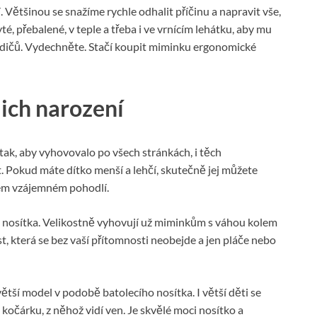
í. Většinou se snažíme rychle odhalit příčinu a napravit vše,
syté, přebalené, v teple a třeba i ve vrnícím lehátku, aby mu
odičů. Vydechněte. Stačí koupit miminku ergonomické
jich narození
 tak, aby vyhovovalo po všech stránkách, i těch
t. Pokud máte dítko menší a lehčí, skutečně jej můžete
ašem vzájemném pohodlí.
 nosítka. Velikostně vyhovují už miminkům s váhou kolem
est, která se bez vaší přítomnosti neobejde a jen pláče nebo
ětší model v podobě batolecího nosítka. I větší děti se
 v kočárku, z něhož vidí ven. Je skvělé moci nosítko a