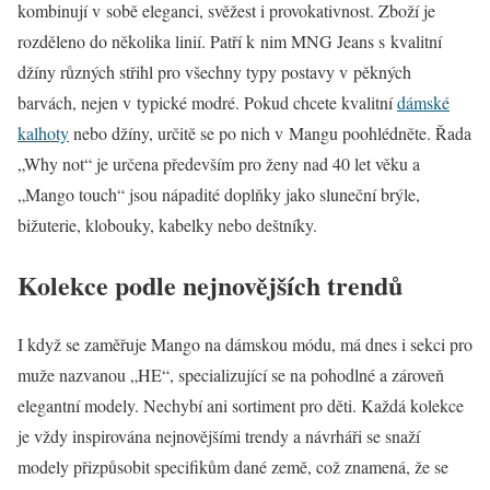
kombinují v sobě eleganci, svěžest i provokativnost. Zboží je
rozděleno do několika linií. Patří k nim MNG Jeans s kvalitní
džíny různých střihl pro všechny typy postavy v pěkných
barvách, nejen v typické modré. Pokud chcete kvalitní
dámské
kalhoty
nebo džíny, určitě se po nich v Mangu poohlédněte. Řada
„Why not“ je určena především pro ženy nad 40 let věku a
„Mango touch“ jsou nápadité doplňky jako sluneční brýle,
bižuterie, klobouky, kabelky nebo deštníky.
Kolekce podle nejnovějších trendů
I když se zaměřuje Mango na dámskou módu, má dnes i sekci pro
muže nazvanou „HE“, specializující se na pohodlné a zároveň
elegantní modely. Nechybí ani sortiment pro děti. Každá kolekce
je vždy inspirována nejnovějšími trendy a návrháři se snaží
modely přizpůsobit specifikům dané země, což znamená, že se