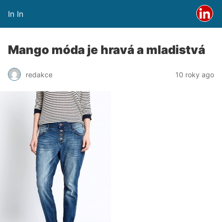
In In
Mango móda je hravá a mladistvá
redakce
10 roky ago