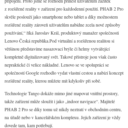
připojení. Proto jsme se rozhodli přinést uživatelům zážitek
z rozšířené reality v zařízení pro každodenní použití. PHAB 2 Pro
skvěle poslouží jako smartphone nebo tablet a díky možnostem
rozšířené reality zároveň uživatelům nabídne zcela nové způsoby
používání,“ říká Jaroslav Král, produktový manažer společnosti
Lenovo Česká republika.Pod virtuální a rozšířenou realitou si
většinou představíme nasazovací brýle či helmy vytvářející
kompletně digitalizovaný svět. Takové přístroje jsou však často
nepraktické či velice nákladné. Lenovo se ve spolupráci se
společností Google rozhodlo vydat vlastní cestou a nabízí koncept
rozšířené reality, kterou můžete mít kdykoliv při sobě.
Technologie Tango dokáže mimo jiné mapovat vnitřní prostory,
takže zařízení může sloužit i jako „indoor navigace“. Majitelé
PHAB 2 Pro se díky tomu už nikdy neztratí v obchodním centru,
na úřadě nebo v kancelářském komplexu. Jejich zařízení je vždy
dovede tam, kam potřebují.