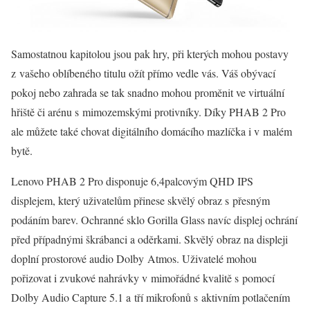
Samostatnou kapitolou jsou pak hry, při kterých mohou postavy
z vašeho oblíbeného titulu ožít přímo vedle vás. Váš obývací
pokoj nebo zahrada se tak snadno mohou proměnit ve virtuální
hřiště či arénu s mimozemskými protivníky. Díky PHAB 2 Pro
ale můžete také chovat digitálního domácího mazlíčka i v malém
bytě.
Lenovo PHAB 2 Pro disponuje 6,4palcovým QHD IPS
displejem, který uživatelům přinese skvělý obraz s přesným
podáním barev. Ochranné sklo Gorilla Glass navíc displej ochrání
před případnými škrábanci a oděrkami. Skvělý obraz na displeji
doplní prostorové audio Dolby Atmos. Uživatelé mohou
pořizovat i zvukové nahrávky v mimořádné kvalitě s pomocí
Dolby Audio Capture 5.1 a tří mikrofonů s aktivním potlačením