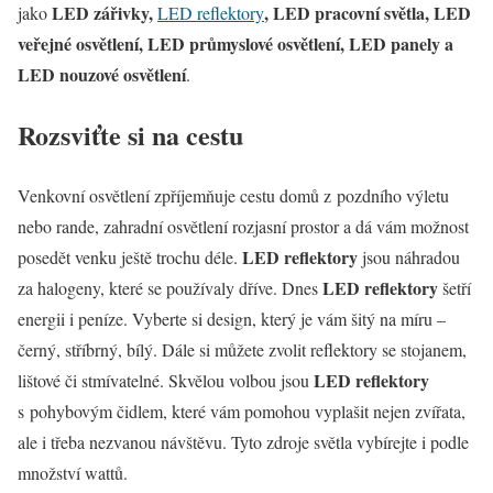
LED zářivky,
, LED pracovní světla, LED
jako
LED reflektory
veřejné osvětlení, LED průmyslové osvětlení, LED panely a
LED nouzové osvětlení
.
Rozsviťte si na cestu
Venkovní osvětlení zpříjemňuje cestu domů z pozdního výletu
nebo rande, zahradní osvětlení rozjasní prostor a dá vám možnost
LED reflektory
posedět venku ještě trochu déle.
jsou náhradou
LED reflektory
za halogeny, které se používaly dříve. Dnes
šetří
energii i peníze. Vyberte si design, který je vám šitý na míru –
černý, stříbrný, bílý. Dále si můžete zvolit reflektory se stojanem,
LED reflektory
lištové či stmívatelné. Skvělou volbou jsou
s pohybovým čidlem, které vám pomohou vyplašit nejen zvířata,
ale i třeba nezvanou návštěvu. Tyto zdroje světla vybírejte i podle
množství wattů.