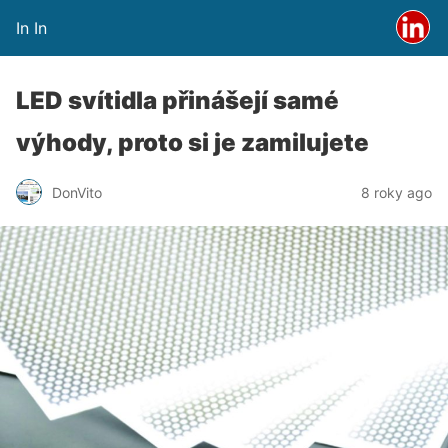
In In
LED svítidla přinášejí samé
výhody, proto si je zamilujete
DonVito
8 roky ago