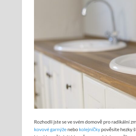
Rozhodli jste se ve svém domově pro radikální z
kovové garnýže
nebo
kolejničky
pověsíte hezky š