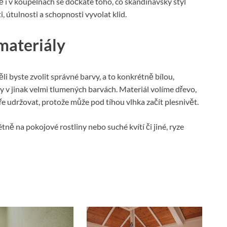
ě i v koupelnách se dočkáte toho, co skandinávský styl
, útulnosti a schopnosti vyvolat klid.
materiály
li byste zvolit správné barvy, a to konkrétně bílou,
 v jinak velmi tlumených barvách. Materiál volíme dřevo,
e udržovat, protože může pod tíhou vlhka začít plesnivět.
ě na pokojové rostliny nebo suché kvítí či jiné, ryze