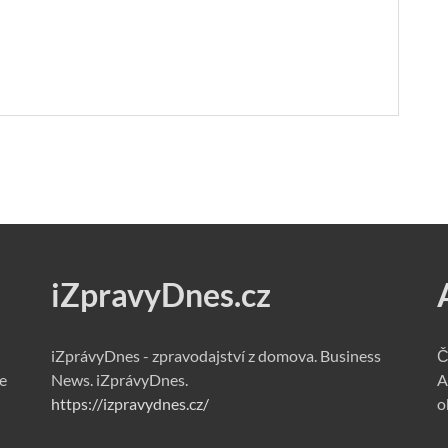
iZpravyDnes.cz
iZprávyDnes - zpravodajství z domova. Business
Č
e
News. iZprávyDnes.
A
https://izpravydnes.cz/
o