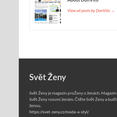
View all posts by DonVito →
Svět Ženy
Svět Ženy je magazín proŽeny o ženách. Magazín
Svět Ženy rozumí ženám. Čtěte Svět Ženy a buďt
ženou.
https://svet-zeny.cz/moda-a-styl/