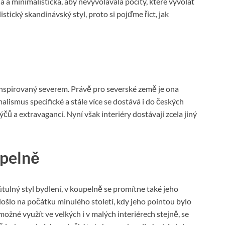
 a minimalistická, aby nevyvolávala pocity, které vyvolat
stický skandinávský styl, proto si pojďme říct, jak
 inspirovaný severem. Právě pro severské země je ona
alismus specifické a stále více se dostává i do českých
čů a extravagancí. Nyní však interiéry dostávají zcela jiný
upelně
tulný styl bydlení, v koupelně se promítne také jeho
ošlo na počátku minulého století, kdy jeho pointou bylo
žné využít ve velkých i v malých interiérech stejně, se