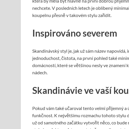
která by měla být hlavně na první dobrou příjemná
nechcete. V posledních letech je oblíbený minimali
koupelnu přesně v takovém stylu zařídit.
Inspirováno severem
Skandinávský styl je, jak už sám název napovídá,
jednoduchost, čistota, na první pohled také minim
domácností, které se většinou nesly ve znamení ký
nádech.
Skandinávie ve vaší ko
Pokud vám také učaroval tento velmi příjemný a ú
funkčnost. K největšímu rozmachu tohoto stylu d
už od samotného začátku vytvořit něco, co bude mo