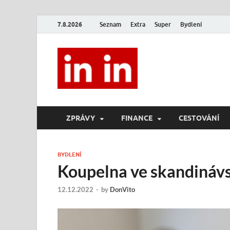
7.8.2026
Seznam
Extra
Super
Bydlení
In In
Magazín životního stylu.
ZPRÁVY
FINANCE
CESTOVÁNÍ
BYDLENÍ
Koupelna ve skandinávsk
12.12.2022
-
by
DonVito