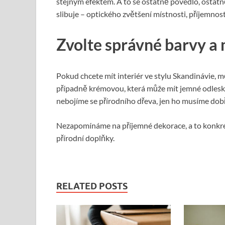
stejným efektem. A to se ostatně povedlo, ostatn
slibuje – optického zvětšení místnosti, příjemnosti
Zvolte správné barvy a 
Pokud chcete mít interiér ve stylu Skandinávie, mě
případně krémovou, která může mít jemné odlesky
nebojíme se přírodního dřeva, jen ho musíme dobř
Nezapomínáme na příjemné dekorace, a to konkrétn
přírodní doplňky.
RELATED POSTS