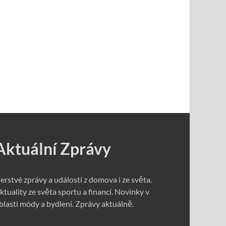
Aktuální Zprávy
erstvé zprávy a události z domova i ze světa.
ktuality ze světa sportu a financí. Novinky v
blasti módy a bydlení. Zprávy aktuálně.