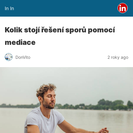
In In
Kolik stojí řešení sporů pomocí
mediace
DonVito
2 roky ago