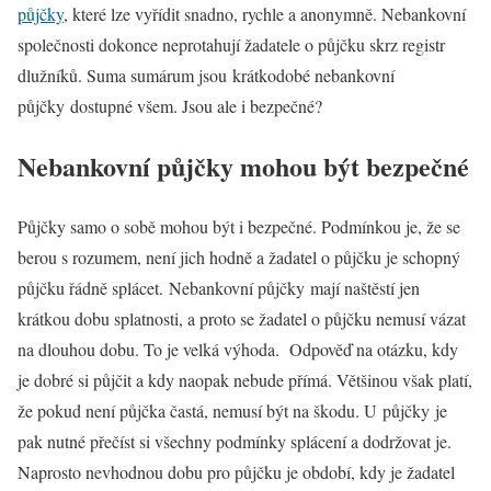
půjčky
, které lze vyřídit snadno, rychle a anonymně. Nebankovní
společnosti dokonce neprotahují žadatele o půjčku skrz registr
dlužníků. Suma sumárum jsou krátkodobé nebankovní
půjčky dostupné všem. Jsou ale i bezpečné?
Nebankovní půjčky mohou být bezpečné
Půjčky samo o sobě mohou být i bezpečné. Podmínkou je, že se
berou s rozumem, není jich hodně a žadatel o půjčku je schopný
půjčku řádně splácet. Nebankovní půjčky mají naštěstí jen
krátkou dobu splatnosti, a proto se žadatel o půjčku nemusí vázat
na dlouhou dobu. To je velká výhoda. Odpověď na otázku, kdy
je dobré si půjčit a kdy naopak nebude přímá. Většinou však platí,
že pokud není půjčka častá, nemusí být na škodu. U půjčky je
pak nutné přečíst si všechny podmínky splácení a dodržovat je.
Naprosto nevhodnou dobu pro půjčku je období, kdy je žadatel