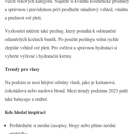
všech věkových kategorií. Najděte si kvalitní kosmetické produkty
a správnou i pravidelnou péčí prodlužte mladistvý vzhled, vitalitu
a pružnost své pleti.
Vyzkoušet můžete také peeling, který pomáhá k odstranění
odumřelých kožních buněk. Po použití peelingu velmi rychle
zlepšíte vzhled své pleti. Pro svěžest a správnou hydrataci si
vyberte výživné i hydratační krémy.
Trendy pro vlasy
Na podzim se nosí hřejivé odstíny vlasů, jako je kaštanová,
čokoládová nebo medová blond. Mezi trendy podzimu 2023 patří
také balayage a ombré.
Kde hledat inspiraci
Prohlédněte si módní časopisy, blogy nebo přímo módní
přehlídky