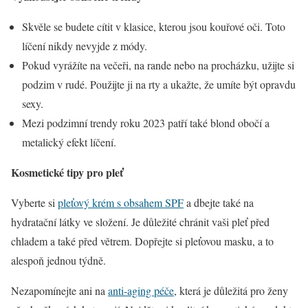
Skvěle se budete cítit v klasice, kterou jsou kouřové oči. Toto
líčení nikdy nevyjde z módy.
Pokud vyrážíte na večeři, na rande nebo na procházku, užijte si
podzim v rudé. Použijte ji na rty a ukažte, že umíte být opravdu
sexy.
Mezi podzimní trendy roku 2023 patří také blond obočí a
metalický efekt líčení.
Kosmetické tipy pro pleť
Vyberte si
pleťový krém s obsahem SPF
a dbejte také na
hydratační látky ve složení. Je důležité chránit vaši pleť před
chladem a také před větrem. Dopřejte si pleťovou masku, a to
alespoň jednou týdně.
Nezapomínejte ani na
anti-aging péče
, která je důležitá pro ženy