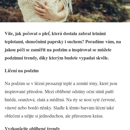
Víte, jak pečovat o pleť, která dostala zabrat letními
teplotami, slunečními paprsky i suchem? Poradíme vám, na
jakou péči se zaměřit na podzim a inspirovat se můžete
podzimní trendy, díky kterým budete vypadat skvěle.
Líčení na podzim
Na podzim se v líčení prosazují teplé a zemité tóny, které jsou
inspirované přírodou. Mezi oblíbené odstíny oční stínů patří
hnědá, oranžová, zlatá a měděná. Na rty se nosí syté červené,
vínové nebo bordó rtěnky. Slaďte k těmto barvám líčení také
oblečení a užijte si jednoduchou, ale přirozenou krásu.
Vyzkoušejte oblíbené trendy