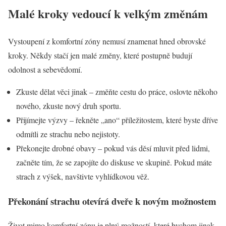
Malé kroky vedoucí k velkým změnám
Vystoupení z komfortní zóny nemusí znamenat hned obrovské
kroky. Někdy stačí jen malé změny, které postupně budují
odolnost a sebevědomí.
Zkuste dělat věci jinak – změňte cestu do práce, oslovte někoho
nového, zkuste nový druh sportu.
Přijímejte výzvy – řekněte „ano“ příležitostem, které byste dříve
odmítli ze strachu nebo nejistoty.
Překonejte drobné obavy – pokud vás děsí mluvit před lidmi,
začněte tím, že se zapojíte do diskuse ve skupině. Pokud máte
strach z výšek, navštivte vyhlídkovou věž.
Překonání strachu otevírá dveře k novým možnostem
Život mimo komfortní zónu je plný možností, které bychom jinak