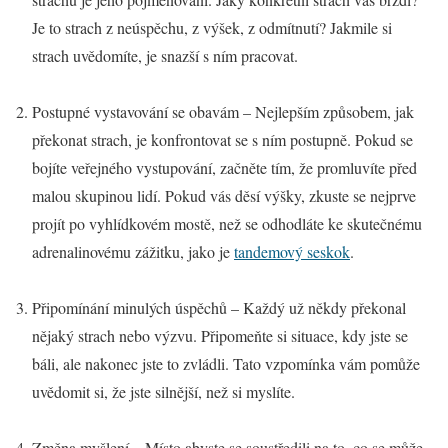
Je to strach z neúspěchu, z výšek, z odmítnutí? Jakmile si
strach uvědomíte, je snazší s ním pracovat.
Postupné vystavování se obavám – Nejlepším způsobem, jak
překonat strach, je konfrontovat se s ním postupně. Pokud se
bojíte veřejného vystupování, začněte tím, že promluvíte před
malou skupinou lidí. Pokud vás děsí výšky, zkuste se nejprve
projít po vyhlídkovém mostě, než se odhodláte ke skutečnému
adrenalinovému zážitku, jako je
tandemový seskok
.
Připomínání minulých úspěchů – Každý už někdy překonal
nějaký strach nebo výzvu. Připomeňte si situace, kdy jste se
báli, ale nakonec jste to zvládli. Tato vzpomínka vám pomůže
uvědomit si, že jste silnější, než si myslíte.
Změna myšlení – Místo abyste se soustředili na to, co se může