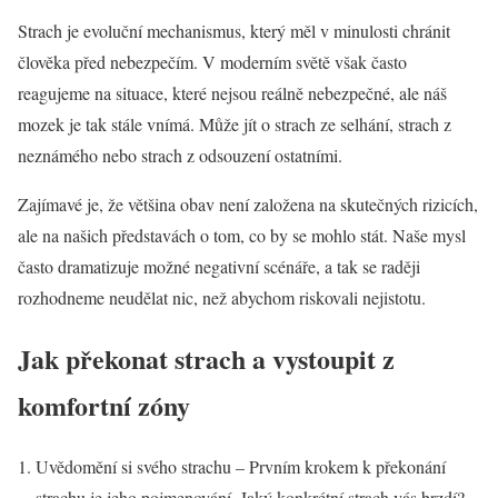
Strach je evoluční mechanismus, který měl v minulosti chránit
člověka před nebezpečím. V moderním světě však často
reagujeme na situace, které nejsou reálně nebezpečné, ale náš
mozek je tak stále vnímá. Může jít o strach ze selhání, strach z
neznámého nebo strach z odsouzení ostatními.
Zajímavé je, že většina obav není založena na skutečných rizicích,
ale na našich představách o tom, co by se mohlo stát. Naše mysl
často dramatizuje možné negativní scénáře, a tak se raději
rozhodneme neudělat nic, než abychom riskovali nejistotu.
Jak překonat strach a vystoupit z
komfortní zóny
Uvědomění si svého strachu – Prvním krokem k překonání
strachu je jeho pojmenování. Jaký konkrétní strach vás brzdí?