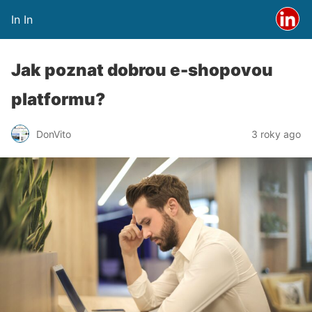
In In
Jak poznat dobrou e-shopovou
platformu?
DonVito
3 roky ago