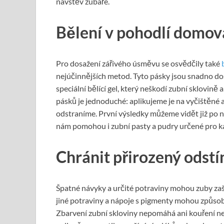
návštěv zubaře.
Bělení v pohodlí domov
Pro dosažení zářivého úsměvu se osvědčily také
nejúčinnějších metod. Tyto pásky jsou snadno d
speciální bělící gel, který neškodí zubní sklovin
pásků je jednoduché: aplikujeme je na vyčištěné
odstraníme. První výsledky můžeme vidět již po n
nám pomohou i zubní pasty a pudry určené pro k
Chránit přirozený odstí
Špatné návyky a určité potraviny mohou zuby zašpi
jiné potraviny a nápoje s pigmenty mohou způsobi
Zbarvení zubní skloviny nepomáhá ani kouření n