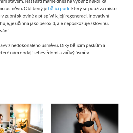
tním stavem. Naštěstí máme dnes na výběr z několika
ímu úsměvu. Oblíbený je
bělicí pudr
, který se používá místo
zubní sklovině a přispívá k její regeneraci. Inovativní
uje, je účinná jako peroxid, ale nepoškozuje sklovinu.
vání.
avy z nedokonalého úsměvu. Díky bělícím páskům a
teré nám dodají sebevědomí a zářivý úsměv.