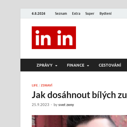
6.8.2026
Seznam
Extra
Super
Bydlení
In In
Magazín životního stylu.
ZPRÁVY
FINANCE
CESTOVÁNÍ
LIFE
/
ZDRAVÍ
Jak dosáhnout bílých z
25.9.2023
-
by
svet zeny