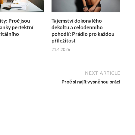
ity: Proč jsou
Tajemství dokonalého
anky perfektní
dekoltu a celodenního
itálního
pohodlí: Prádlo pro každou
u
příležitost
21.4.2026
NEXT ARTICLE
Proč si najít vysněnou práci