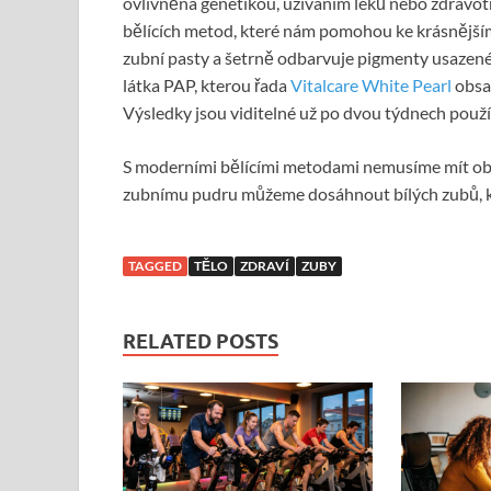
ovlivněna genetikou, užíváním léků nebo zdravo
bělících metod, které nám pomohou ke krásnějš
zubní pasty a šetrně odbarvuje pigmenty usazené v 
látka PAP, kterou řada
Vitalcare White Pearl
obsah
Výsledky jsou viditelné už po dvou týdnech použí
S moderními bělícími metodami nemusíme mít ob
zubnímu pudru můžeme dosáhnout bílých zubů, k
TAGGED
TĚLO
ZDRAVÍ
ZUBY
RELATED POSTS