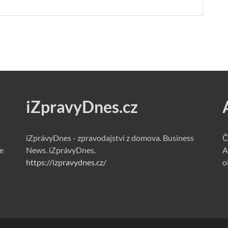
iZpravyDnes.cz
iZprávyDnes - zpravodajství z domova. Business
Č
e
News. iZprávyDnes.
A
https://izpravydnes.cz/
o