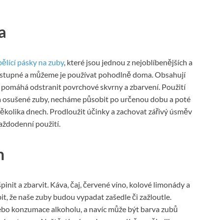
a
bělící pásky na zuby
, které jsou jednou z nejoblíbenějších a
ostupné a můžeme je používat pohodlně doma. Obsahují
ě a pomáhá odstranit povrchové skvrny a zbarvení. Použití
 a osušené zuby, necháme působit po určenou dobu a poté
ěkolika dnech. Prodloužit účinky a zachovat zářivý úsměv
aždodenní použití.
n
nit a zbarvit. Káva, čaj, červené víno, kolové limonády a
t, že naše zuby budou vypadat zašedle či zažloutle.
ebo konzumace alkoholu, a navíc může být barva zubů