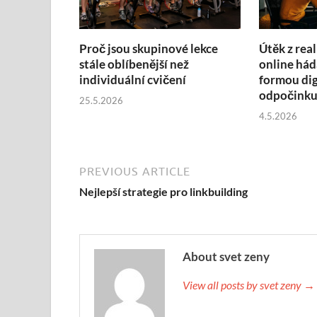
Proč jsou skupinové lekce
Útěk z real
stále oblíbenější než
online hád
individuální cvičení
formou dig
odpočink
25.5.2026
4.5.2026
PREVIOUS ARTICLE
Nejlepší strategie pro linkbuilding
About svet zeny
View all posts by svet zeny →