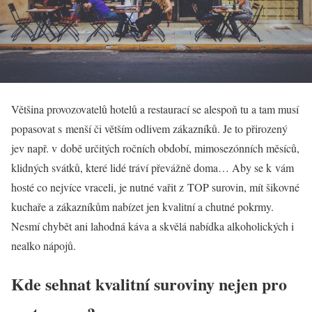
Většina provozovatelů hotelů a restaurací se alespoň tu a tam musí
popasovat s menší či větším odlivem zákazníků. Je to přirozený
jev např. v době určitých ročních období, mimosezónních měsíců,
klidných svátků, které lidé tráví převážně doma… Aby se k vám
hosté co nejvíce vraceli, je nutné vařit z TOP surovin, mít šikovné
kuchaře a zákazníkům nabízet jen kvalitní a chutné pokrmy.
Nesmí chybět ani lahodná káva a skvělá nabídka alkoholických i
nealko nápojů.
Kde sehnat kvalitní suroviny nejen pro