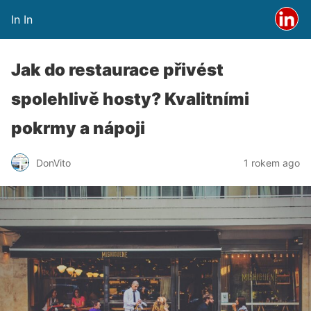
In In
Jak do restaurace přivést
spolehlivě hosty? Kvalitními
pokrmy a nápoji
DonVito
1 rokem ago