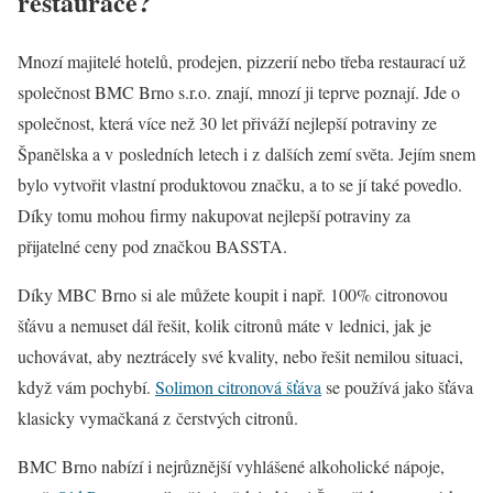
restaurace?
Mnozí majitelé hotelů, prodejen, pizzerií nebo třeba restaurací už
společnost BMC Brno s.r.o. znají, mnozí ji teprve poznají. Jde o
společnost, která více než 30 let přiváží nejlepší potraviny ze
Španělska a v posledních letech i z dalších zemí světa. Jejím snem
bylo vytvořit vlastní produktovou značku, a to se jí také povedlo.
Díky tomu mohou firmy nakupovat nejlepší potraviny za
přijatelné ceny pod značkou BASSTA.
Díky MBC Brno si ale můžete koupit i např. 100% citronovou
šťávu a nemuset dál řešit, kolik citronů máte v lednici, jak je
uchovávat, aby neztrácely své kvality, nebo řešit nemilou situaci,
když vám pochybí.
Solimon citronová šťáva
se používá jako šťáva
klasicky vymačkaná z čerstvých citronů.
BMC Brno nabízí i nejrůznější vyhlášené alkoholické nápoje,