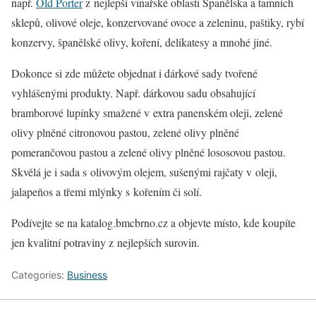
např.
Old Porter
z nejlepší vinařské oblasti Španělska a tamních
sklepů, olivové oleje, konzervované ovoce a zeleninu, paštiky, rybí
konzervy, španělské olivy, koření, delikatesy a mnohé jiné.
Dokonce si zde můžete objednat i dárkové sady tvořené
vyhlášenými produkty. Např. dárkovou sadu obsahující
bramborové lupínky smažené v extra panenském oleji, zelené
olivy plněné citronovou pastou, zelené olivy plněné
pomerančovou pastou a zelené olivy plněné lososovou pastou.
Skvělá je i sada s olivovým olejem, sušenými rajčaty v oleji,
jalapeňos a třemi mlýnky s kořením či solí.
Podívejte se na katalog.bmcbrno.cz a objevte místo, kde koupíte
jen kvalitní potraviny z nejlepších surovin.
Categories:
Business