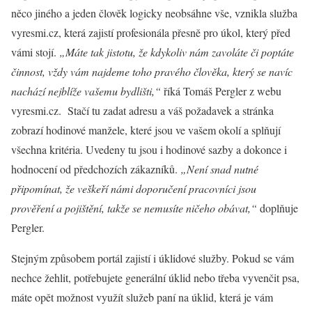
něco jiného a jeden člověk logicky neobsáhne vše, vznikla služba
vyresmi.cz, která zajistí profesionála přesně pro úkol, který před
vámi stojí.
„Máte tak jistotu, že kdykoliv nám zavoláte či poptáte
činnost, vždy vám najdeme toho pravého člověka, který se navíc
nachází nejblíže vašemu bydlišti,“
říká Tomáš Pergler z webu
vyresmi.cz. Stačí tu zadat adresu a váš požadavek a stránka
zobrazí hodinové manžele, které jsou ve vašem okolí a splňují
všechna kritéria. Uvedeny tu jsou i hodinové sazby a dokonce i
hodnocení od předchozích zákazníků.
„Není snad nutné
připomínat, že veškeří námi doporučení pracovníci jsou
prověření a pojištění, takže se nemusíte ničeho obávat,“
doplňuje
Pergler.
Stejným způsobem portál zajistí i úklidové služby. Pokud se vám
nechce žehlit, potřebujete generální úklid nebo třeba vyvenčit psa,
máte opět možnost využít služeb paní na úklid, která je vám