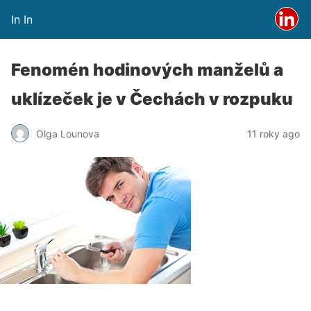
In In
Fenomén hodinových manželů a
uklízeček je v Čechách v rozpuku
Olga Lounova
11 roky ago