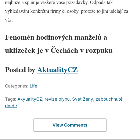
nejblíže a splňuje veškeré vaše požadavky. Odpadá tak
vyhledávání konkrétní firmy či osoby, protože to jiní udělají za
vás.
Fenomén hodinových manželů a
uklízeček je v Čechách v rozpuku
Posted by
AktualityCZ
Categories:
Life
Tags:
AkyualityCZ
,
revize plynu
,
Svet Zeny
,
zabouchnuté
dveře
View Comments