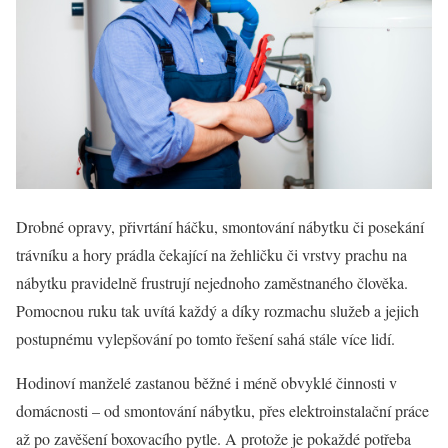
Drobné opravy, přivrtání háčku, smontování nábytku či posekání
trávníku a hory prádla čekající na žehličku či vrstvy prachu na
nábytku pravidelně frustrují nejednoho zaměstnaného člověka.
Pomocnou ruku tak uvítá každý a díky rozmachu služeb a jejich
postupnému vylepšování po tomto řešení sahá stále více lidí.
Hodinoví manželé zastanou běžné i méně obvyklé činnosti v
domácnosti – od smontování nábytku, přes elektroinstalační práce
až po zavěšení boxovacího pytle. A protože je pokaždé potřeba