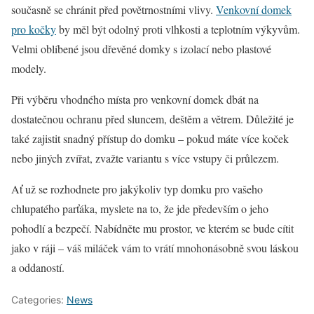
současně se chránit před povětrnostními vlivy.
Venkovní domek
pro kočky
by měl být odolný proti vlhkosti a teplotním výkyvům.
Velmi oblíbené jsou dřevěné domky s izolací nebo plastové
modely.
Při výběru vhodného místa pro venkovní domek dbát na
dostatečnou ochranu před sluncem, deštěm a větrem. Důležité je
také zajistit snadný přístup do domku – pokud máte více koček
nebo jiných zvířat, zvažte variantu s více vstupy či průlezem.
Ať už se rozhodnete pro jakýkoliv typ domku pro vašeho
chlupatého parťáka, myslete na to, že jde především o jeho
pohodlí a bezpečí. Nabídněte mu prostor, ve kterém se bude cítit
jako v ráji – váš miláček vám to vrátí mnohonásobně svou láskou
a oddaností.
Categories:
News