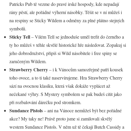
Patricks Pub tě vezme do pravé irské hospody, kde nepadají
rány pěstí, ale pořádné výherní násobky. Těšit se v ní můžeš i
na respiny se Sticky Wildem a odměny za plné plátno stejných
symbolů.
Sticky Tell
– Vilém Tell se jednoduše uměl trefit do černého a
ty ho můžeš v téhle skvělé historické hře následovat. Zopakuj si
jeho dobrodružství, připiš si Wild násobitele i free spiny se
zaručeným Wildem.
Strawberry Cherry
– i k Vánocům samozřejmě patří kousek
toho ovoce, a to ti také naservírujeme. Hra Strawberry Cherry
sází na ovocnou klasiku, která však dokáže vyplácet až
nečekané výhry. S Mystery symbolem se pak budeš cítit jako
při rozbalování dárečku pod stromkem.
Sundance Pistols
– ani na Vánoce nemůžeš být bez pořádné
akce? My taky ne! Právě proto jsme si zamilovali skvělý
western Sundance Pistols. V něm už tě čekají Butch Cassidy a