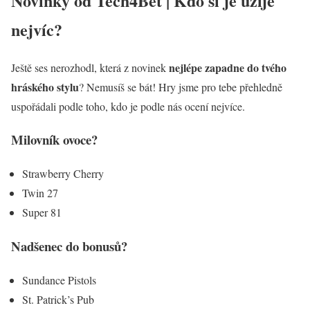
Novinky od Tech4Bet | Kdo si je užije
nejvíc?
nejlépe zapadne do tvého
Ještě ses nerozhodl, která z novinek
hráského stylu
? Nemusíš se bát! Hry jsme pro tebe přehledně
uspořádali podle toho, kdo je podle nás ocení nejvíce.
Milovník ovoce?
Strawberry Cherry
Twin 27
Super 81
Nadšenec do bonusů?
Sundance Pistols
St. Patrick’s Pub