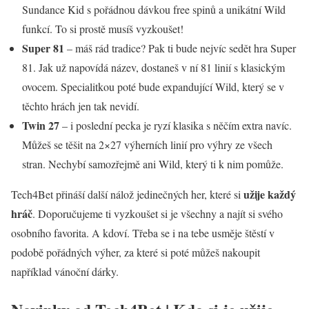
Sundance Kid s pořádnou dávkou free spinů a unikátní Wild
funkcí. To si prostě musíš vyzkoušet!
Super 81
– máš rád tradice? Pak ti bude nejvíc sedět hra Super
81. Jak už napovídá název, dostaneš v ní 81 linií s klasickým
ovocem. Specialitkou poté bude expandující Wild, který se v
těchto hrách jen tak nevidí.
Twin 27
– i poslední pecka je ryzí klasika s něčím extra navíc.
Můžeš se těšit na 2×27 výherních linií pro výhry ze všech
stran. Nechybí samozřejmě ani Wild, který ti k nim pomůže.
užije každý
Tech4Bet přináší další nálož jedinečných her, které si
hráč
. Doporučujeme ti vyzkoušet si je všechny a najít si svého
osobního favorita. A kdoví. Třeba se i na tebe usměje štěstí v
podobě pořádných výher, za které si poté můžeš nakoupit
například vánoční dárky.