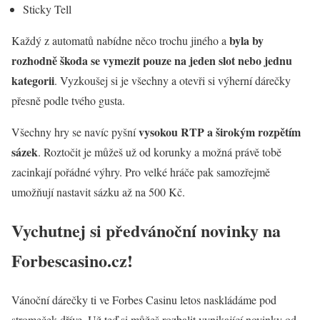
Sticky Tell
byla by
Každý z automatů nabídne něco trochu jiného a
rozhodně škoda se vymezit pouze na jeden slot nebo jednu
kategorii
. Vyzkoušej si je všechny a otevři si výherní dárečky
přesně podle tvého gusta.
vysokou RTP a širokým rozpětím
Všechny hry se navíc pyšní
sázek
. Roztočit je můžeš už od korunky a možná právě tobě
zacinkají pořádné výhry. Pro velké hráče pak samozřejmě
umožňují nastavit sázku až na 500 Kč.
Vychutnej si předvánoční novinky na
Forbescasino.cz!
Vánoční dárečky ti ve Forbes Casinu letos naskládáme pod
stromeček dříve. Už teď si můžeš rozbalit vynikající novinky od