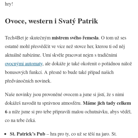
hry!
Ovoce, western i Svatý Patrik
mistrem svého řemesla
Tech4Bet je skutečným
. O tom už ses
ostatně mohl přesvědčit ve více než stovce her, kterou ti od něj
aktuálně nabízíme. Umí skvěle pracovat nejen s tradičními
ovocnými automaty
, ale dokáže je také okořenit o pořádnou nálož
bonusových funkcí. A přesně to bude také případ našich
předvánočních novinek.
Naše novinky jsou provoněné ovocem a jsme si jistí, že s nimi
Máme jich tady celkem
dokážeš navodit tu správnou atmosféru.
6
a níže jsme si pro tebe připravili malou ochutnávku, abys věděl,
co na tebe čeká.
St. Patrick’s Pub
– hra pro ty, co už se těší na jaro. St.