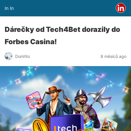
In In
Dárečky od Tech4Bet dorazily do
Forbes Casina!
DonVito
8 měsíců ago