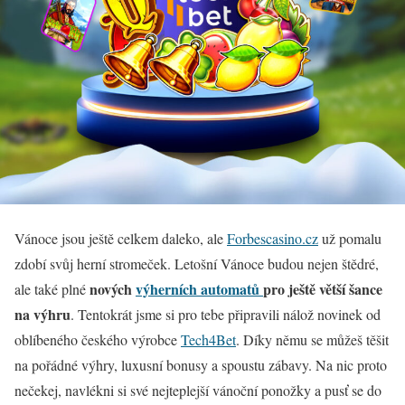
Vánoce jsou ještě celkem daleko, ale
Forbescasino.cz
už pomalu
zdobí svůj herní stromeček. Letošní Vánoce budou nejen štědré,
nových
výherních automatů
pro ještě větší šance
ale také plné
na výhru
. Tentokrát jsme si pro tebe připravili nálož novinek od
oblíbeného českého výrobce
Tech4Bet
. Díky němu se můžeš těšit
na pořádné výhry, luxusní bonusy a spoustu zábavy. Na nic proto
nečekej, navlékni si své nejteplejší vánoční ponožky a pusť se do